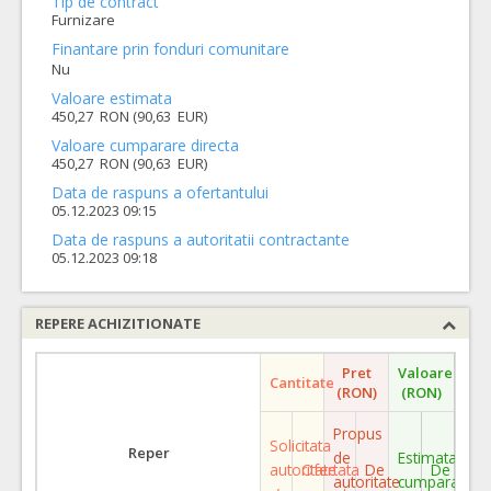
Tip de contract
Furnizare
Finantare prin fonduri comunitare
Nu
Valoare estimata
450,27 RON (90,63 EUR)
Valoare cumparare directa
450,27 RON (90,63 EUR)
Data de raspuns a ofertantului
05.12.2023 09:15
Data de raspuns a autoritatii contractante
05.12.2023 09:18
REPERE ACHIZITIONATE
Pret
Valoare
Cantitate
(RON)
(RON)
Propus
Solicitata
Reper
de
Estimata
autoritate
Ofertata
De
De
autoritate
cumparare