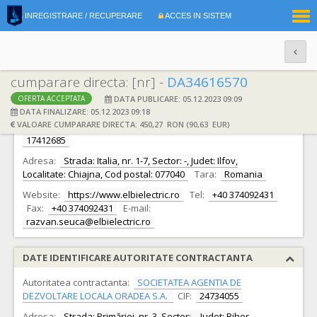
|
INREGISTRARE / RECUPERARE
ACCES IN SISTEM
RO
EN
cumparare directa: [nr] -
DA34616570
DATA PUBLICARE: 05.12.2023 09:09
OFERTA ACCEPTATA
DATE IDENTIFICARE OFERTANT
DATA FINALIZARE: 05.12.2023 09:18
VALOARE CUMPARARE DIRECTA: 450,27 RON (90,63 EUR)
Ofertant:
S.C. ELBI ELECTRIC & LIGHTING S.R.L.
CIF:
17412685
Adresa:
Strada: Italia, nr. 1-7, Sector: -, Judet: Ilfov,
Localitate: Chiajna, Cod postal: 077040
Tara:
Romania
Website:
https://www.elbielectric.ro
Tel:
+40 374092431
Fax:
+40 374092431
E-mail:
razvan.seuca@elbielectric.ro
DATE IDENTIFICARE AUTORITATE CONTRACTANTA
Autoritatea contractanta:
SOCIETATEA AGENTIA DE
DEZVOLTARE LOCALA ORADEA S.A.
CIF:
24734055
Adresa:
Strada: Primăriei, nr. 3, Sector: -, Judet: Bihor,