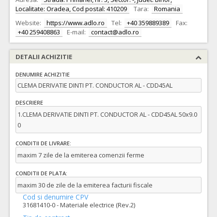
Localitate: Oradea, Cod postal: 410209
Tara:
Romania
Website:
https://www.adlo.ro
Tel:
+40 359889389
Fax:
+40 259408863
E-mail:
contact@adlo.ro
DETALII ACHIZITIE
DENUMIRE ACHIZITIE
CLEMA DERIVATIE DINTI PT. CONDUCTOR AL - CDD45AL
DESCRIERE
1.CLEMA DERIVATIE DINTI PT. CONDUCTOR AL - CDD45AL 50x9.0
0
CONDITII DE LIVRARE:
maxim 7 zile de la emiterea comenzii ferme
CONDITII DE PLATA:
maxim 30 de zile de la emiterea facturii fiscale
Cod si denumire CPV
31681410-0 - Materiale electrice (Rev.2)