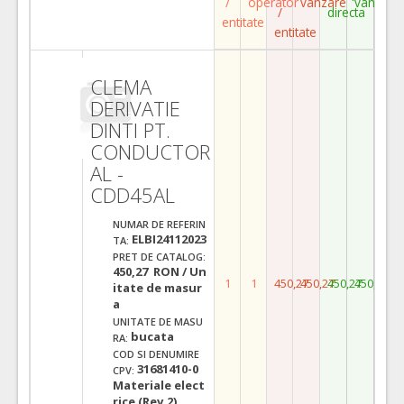
/
operator
vanzare
vanzare
/
directa
entitate
entitate
CLEMA
DERIVATIE
DINTI PT.
CONDUCTOR
AL -
CDD45AL
NUMAR DE REFERIN
ELBI24112023
TA:
PRET DE CATALOG:
450,27 RON / Un
1
1
450,27
450,27
450,27
450,27
itate de masur
a
UNITATE DE MASU
bucata
RA:
COD SI DENUMIRE
31681410-0
CPV:
Materiale elect
rice (Rev.2)