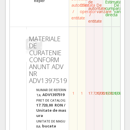
Reper
de
Estimata
autoritate
Ofertata
De
De
autoritate
cumparare
/
operator
vanzare
vanzare
/
directa
entitate
entitate
MATERIALE
DE
CURATENIE
CONFORM
ANUNT ADV
NR
ADV1397519
NUMAR DE REFERIN
1
1
17.720,00
17.720,00
17.720,00
17.720,0
ADV1397519
TA:
PRET DE CATALOG:
17.720,00 RON /
Unitate de mas
ura
UNITATE DE MASU
bucata
RA: