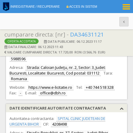
|
INREGISTRARE / RECUPERARE
ACCES IN SISTEM
RO
EN
cumparare directa: [nr] -
DA34631121
DATA PUBLICARE: 06.12.2023 11:17
OFERTA ACCEPTATA
DATE IDENTIFICARE OFERTANT
DATA FINALIZARE: 06.12.2023 11:43
VALOARE CUMPARARE DIRECTA: 17.720,00 RON (3.566,76 EUR)
Ofertant:
S.C. DUMITRU BUSINESS HOUSE IMPEX S.R.L.
CIF:
5988596
Adresa:
Strada: Caloian Judeţu, nr. 2, Sector: 3, Judet:
Bucuresti, Localitate: Bucuresti, Cod postal: 031112
Tara:
Romania
Website:
https://www.e-licitatie.ro
Tel:
+40 744 518 328
Fax:
-
E-mail:
office@dbh.ro
DATE IDENTIFICARE AUTORITATE CONTRACTANTA
Autoritatea contractanta:
SPITAL CLINIC JUDETEAN DE
URGENTA BIHOR
CIF:
4208498
Adresa:
Strada: Republicii, nr. 37, Sector: -, Judet: Bihor,