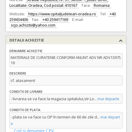
Localitate: Oradea, Cod postal: 410167
Tara:
Romania
Website:
https://www.spitaljudetean-oradea.ro
Tel:
+40
259434406
Fax:
+40 259417169
E-mail:
scjo.achizitii@yahoo.com
DETALII ACHIZITIE
DENUMIRE ACHIZITIE
MATERIALE DE CURATENIE CONFORM ANUNT ADV NR ADV13975
19
DESCRIERE
cf. atasament
CONDITII DE LIVRARE:
- livrarea se va face la magazia spitalului,str.Lo
...
mai departe
CONDITII DE PLATA:
- plata se va face cu OP în termen de 60 de zile d
...
mai depart
e
Cod si denumire CPV