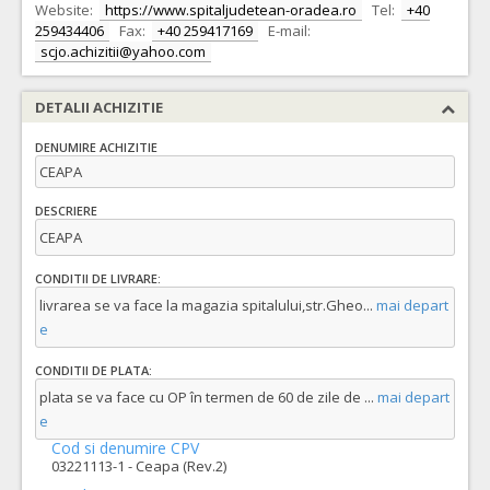
Website:
https://www.spitaljudetean-oradea.ro
Tel:
+40
259434406
Fax:
+40 259417169
E-mail:
scjo.achizitii@yahoo.com
DETALII ACHIZITIE
DENUMIRE ACHIZITIE
CEAPA
DESCRIERE
CEAPA
CONDITII DE LIVRARE:
livrarea se va face la magazia spitalului,str.Gheo
...
mai depart
e
CONDITII DE PLATA:
plata se va face cu OP în termen de 60 de zile de
...
mai depart
e
Cod si denumire CPV
03221113-1 - Ceapa (Rev.2)