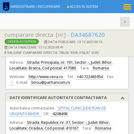
|
INREGISTRARE / RECUPERARE
ACCES IN SISTEM
RO
EN
cumparare directa: [nr] -
DA34687620
DATA PUBLICARE: 13.12.2023 09:15
OFERTA ACCEPTATA
DATE IDENTIFICARE OFERTANT
DATA FINALIZARE: 13.12.2023 09:41
VALOARE CUMPARARE DIRECTA: 780,00 RON (156,87 EUR)
Ofertant:
S.C. PARHAN COM S.R.L.
CIF:
4491776
Adresa:
Strada: Principala, nr. 191, Sector: -, Judet: Bihor,
Localitate: Bratca, Cod postal: 417080
Tara:
Romania
Website:
http://www.ceva.ro
Tel:
+40 722465954
Fax:
-
E-mail:
birou@parhancom.ro
DATE IDENTIFICARE AUTORITATE CONTRACTANTA
Autoritatea contractanta:
SPITAL CLINIC JUDETEAN DE
URGENTA BIHOR
CIF:
4208498
Adresa:
Strada: Republicii, nr. 37, Sector: -, Judet: Bihor,
Localitate: Oradea, Cod postal: 410167
Tara:
Romania