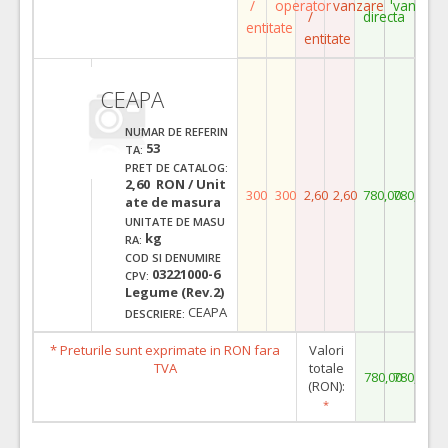
/
operator
vanzare
vanzare
/
directa
entitate
entitate
CEAPA
NUMAR DE REFERIN
53
TA:
PRET DE CATALOG:
2,60 RON / Unit
300
300
2,60
2,60
780,00
780,00
ate de masura
UNITATE DE MASU
kg
RA:
COD SI DENUMIRE
03221000-6
CPV:
Legume (Rev.2)
CEAPA
DESCRIERE:
* Preturile sunt exprimate in RON fara
Valori
TVA
totale
780,00
780,00
(RON):
*