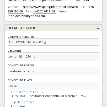
Website:
https://www.spitaljudetean-oradea.ro
Tel:
+40
259434406
Fax:
+40 259417169
E-mail:
scjo.achizitii@yahoo.com
DETALII ACHIZITIE
DENUMIRE ACHIZITIE
AZITHROMYCINUM 250 mg
DESCRIERE
compr. film. 250mg
CONDITII DE LIVRARE:
conform comenzii
CONDITII DE PLATA:
60zile
Cod si denumire CPV
33651100-9 - Antibacterieni pentru uz sistemic (Rev.2)
Tip de contract
Furnizare