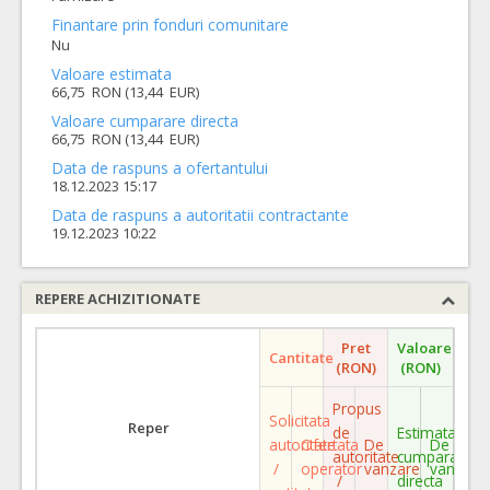
Finantare prin fonduri comunitare
Nu
Valoare estimata
66,75 RON (13,44 EUR)
Valoare cumparare directa
66,75 RON (13,44 EUR)
Data de raspuns a ofertantului
18.12.2023 15:17
Data de raspuns a autoritatii contractante
19.12.2023 10:22
REPERE ACHIZITIONATE
Pret
Valoare
Cantitate
(RON)
(RON)
Propus
Solicitata
Reper
de
Estimata
autoritate
Ofertata
De
De
autoritate
cumparare
/
operator
vanzare
vanzare
/
directa