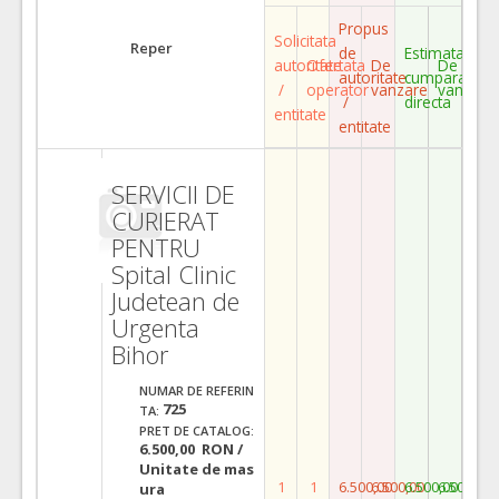
Propus
Solicitata
Reper
de
Estimata
autoritate
Ofertata
De
De
autoritate
cumparare
/
operator
vanzare
vanzare
/
directa
entitate
entitate
SERVICII DE
CURIERAT
PENTRU
Spital Clinic
Judetean de
Urgenta
Bihor
NUMAR DE REFERIN
725
TA:
PRET DE CATALOG:
6.500,00 RON /
Unitate de mas
1
1
6.500,00
6.500,00
6.500,00
6.500,00
ura