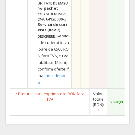
UNITATE DE MASU
pachet
RA:
COD SI DENUMIRE
64120000-3
CPV:
Servicii de curi
erat (Rev.2)
Servici
DESCRIERE:
i de curierat in va
loare de 6500 RO
N fara TVA, cu va
labilitate 12 luni,
conform ofertei f
ina
...
mai depart
e
* Preturile sunt exprimate in RON fara
Valori
TVA
totale
6.500,00
6.500,00
(RON):
*