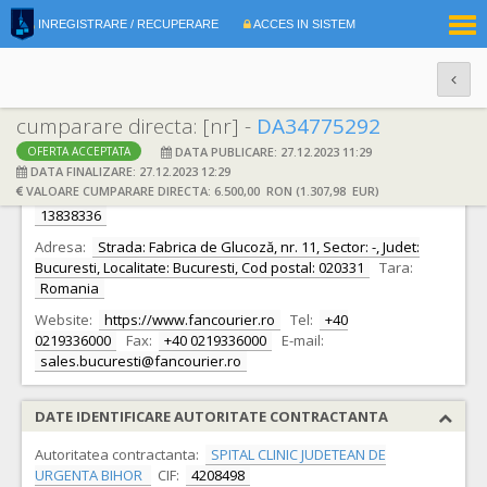
|
INREGISTRARE / RECUPERARE
ACCES IN SISTEM
RO
EN
cumparare directa: [nr] -
DA34775292
DATA PUBLICARE: 27.12.2023 11:29
OFERTA ACCEPTATA
DATE IDENTIFICARE OFERTANT
DATA FINALIZARE: 27.12.2023 12:29
VALOARE CUMPARARE DIRECTA: 6.500,00 RON (1.307,98 EUR)
Ofertant:
S.C. FAN COURIER EXPRESS S.R.L.
CIF:
13838336
Adresa:
Strada: Fabrica de Glucoză, nr. 11, Sector: -, Judet:
Bucuresti, Localitate: Bucuresti, Cod postal: 020331
Tara:
Romania
Website:
https://www.fancourier.ro
Tel:
+40
0219336000
Fax:
+40 0219336000
E-mail:
sales.bucuresti@fancourier.ro
DATE IDENTIFICARE AUTORITATE CONTRACTANTA
Autoritatea contractanta:
SPITAL CLINIC JUDETEAN DE
URGENTA BIHOR
CIF:
4208498