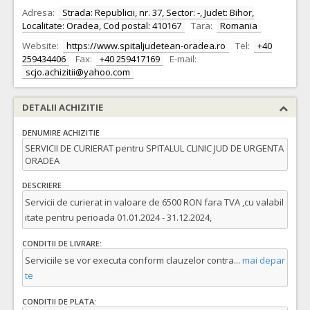
Adresa:
Strada: Republicii, nr. 37, Sector: -, Judet: Bihor,
Localitate: Oradea, Cod postal: 410167
Tara:
Romania
Website:
https://www.spitaljudetean-oradea.ro
Tel:
+40
259434406
Fax:
+40 259417169
E-mail:
scjo.achizitii@yahoo.com
DETALII ACHIZITIE
DENUMIRE ACHIZITIE
SERVICII DE CURIERAT pentru SPITALUL CLINIC JUD DE URGENTA
ORADEA
DESCRIERE
Servicii de curierat in valoare de 6500 RON fara TVA ,cu valabil
itate pentru perioada 01.01.2024 - 31.12.2024,
CONDITII DE LIVRARE:
Serviciile se vor executa conform clauzelor contra
...
mai depar
te
CONDITII DE PLATA: