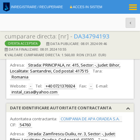
|
INREGISTRARE / RECUPERARE
ACCES IN SISTEM
RO
EN
cumparare directa: [nr] -
DA34794193
DATA PUBLICARE: 08.01.2024 09:46
OFERTA ACCEPTATA
DATE IDENTIFICARE OFERTANT
DATA FINALIZARE: 08.01.2024 10:55
VALOARE CUMPARARE DIRECTA: 1.560,00 RON (313,61 EUR)
Ofertant:
S.C. INSTAL CASA S.R.L.
CIF:
14666999
Adresa:
Strada: PRINCIPALA, nr. 415, Sector: -, Judet: Bihor,
Localitate: Santandrei, Cod postal: 417515
Tara:
Romania
Website:
-
Tel:
+40 0721376924
Fax:
-
E-mail:
instal_casa@yahoo.com
DATE IDENTIFICARE AUTORITATE CONTRACTANTA
Autoritatea contractanta:
COMPANIA DE APA ORADEA S.A.
CIF:
54760
Adresa:
Strada: Zamfirescu Duiliu, nr. 3, Sector: -, Judet:
Bihor, Localitate: Oradea, Cod postal: 410202
Tara: