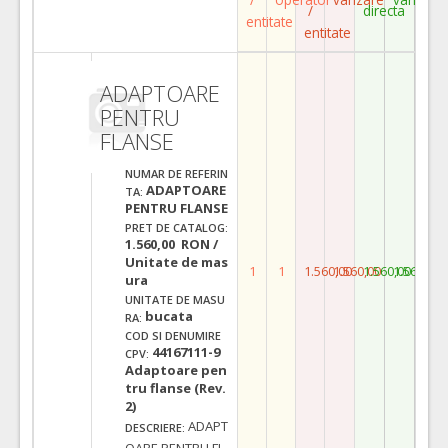
/
directa
entitate
entitate
ADAPTOARE
PENTRU
FLANSE
NUMAR DE REFERIN
ADAPTOARE
TA:
PENTRU FLANSE
PRET DE CATALOG:
1.560,00 RON /
Unitate de mas
1
1
1.560,00
1.560,00
1.560,00
1.560,00
ura
UNITATE DE MASU
bucata
RA:
COD SI DENUMIRE
44167111-9
CPV:
Adaptoare pen
tru flanse (Rev.
2)
ADAPT
DESCRIERE:
OARE PENTRU FL