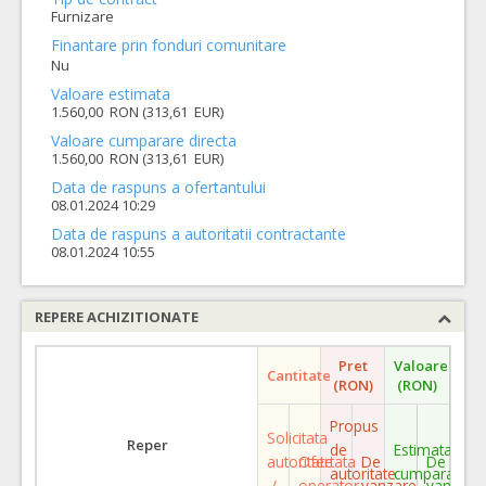
Furnizare
Finantare prin fonduri comunitare
Nu
Valoare estimata
1.560,00 RON (313,61 EUR)
Valoare cumparare directa
1.560,00 RON (313,61 EUR)
Data de raspuns a ofertantului
08.01.2024 10:29
Data de raspuns a autoritatii contractante
08.01.2024 10:55
REPERE ACHIZITIONATE
Pret
Valoare
Cantitate
(RON)
(RON)
Propus
Solicitata
Reper
de
Estimata
autoritate
Ofertata
De
De
autoritate
cumparare
/
operator
vanzare
vanzare