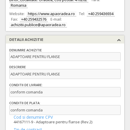
Romania
Website:
https://www.apaoradea.ro
Tel:
+40 259436934
Fax:
+40 259432576
E-mail:
achizitii.publice@apaoradea.ro
DETALII ACHIZITIE
DENUMIRE ACHIZITIE
ADAPTOARE PENTRU FLANSE
DESCRIERE
ADAPTOARE PENTRU FLANSE
CONDITII DE LIVRARE:
conform comanda
CONDITII DE PLATA:
conform comanda
Cod si denumire CPV
44167111-9 - Adaptoare pentru flanse (Rev.2)
Tip de contract