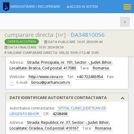
|
INREGISTRARE / RECUPERARE
ACCES IN SISTEM
RO
EN
cumparare directa: [nr] -
DA34810056
DATA PUBLICARE: 10.01.2024 09:44
OFERTA ACCEPTATA
DATE IDENTIFICARE OFERTANT
DATA FINALIZARE: 10.01.2024 09:59
VALOARE CUMPARARE DIRECTA: 559,20 RON (112,48 EUR)
Ofertant:
S.C. PARHAN COM S.R.L.
CIF:
4491776
Adresa:
Strada: Principala, nr. 191, Sector: -, Judet: Bihor,
Localitate: Bratca, Cod postal: 417080
Tara:
Romania
Website:
http://www.ceva.ro
Tel:
+40 722465954
Fax:
-
E-mail:
birou@parhancom.ro
DATE IDENTIFICARE AUTORITATE CONTRACTANTA
Autoritatea contractanta:
SPITAL CLINIC JUDETEAN DE
URGENTA BIHOR
CIF:
4208498
Adresa:
Strada: Republicii, nr. 37, Sector: -, Judet: Bihor,
Localitate: Oradea, Cod postal: 410167
Tara:
Romania