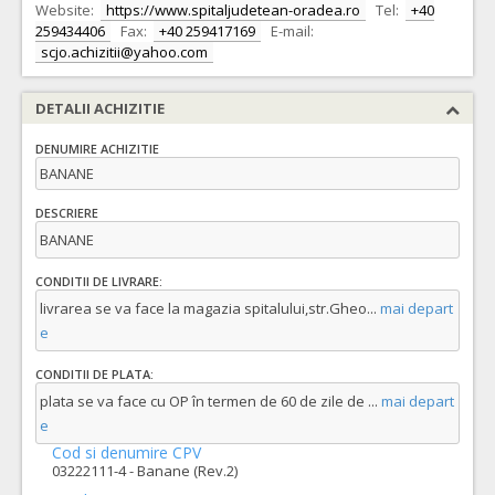
Website:
https://www.spitaljudetean-oradea.ro
Tel:
+40
259434406
Fax:
+40 259417169
E-mail:
scjo.achizitii@yahoo.com
DETALII ACHIZITIE
DENUMIRE ACHIZITIE
BANANE
DESCRIERE
BANANE
CONDITII DE LIVRARE:
livrarea se va face la magazia spitalului,str.Gheo
...
mai depart
e
CONDITII DE PLATA:
plata se va face cu OP în termen de 60 de zile de
...
mai depart
e
Cod si denumire CPV
03222111-4 - Banane (Rev.2)