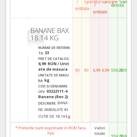
/
operator
vanzare
vanzare
/
directa
entitate
entitate
BANANE BAX
18.14 KG
NUMAR DE REFERIN
23
TA:
PRET DE CATALOG:
6,99 RON / Unit
ate de masura
80
80
6,99
6,99
559,20
559,20
UNITATE DE MASU
kg
RA:
COD SI DENUMIRE
03222111-4
CPV:
Banane (Rev.2)
BANA
DESCRIERE:
NE AMBALATE IN
CUTIE DE 18.14 kg
* Preturile sunt exprimate in RON fara
Valori
TVA
totale
559,20
559,20