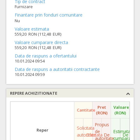
Tip de contract
Furnizare
Finantare prin fonduri comunitare
Nu
Valoare estimata
559,20 RON (112,48 EUR)
Valoare cumparare directa
559,20 RON (112,48 EUR)
Data de raspuns a ofertantului
10.01.2024 09:54
Data de raspuns a autoritatii contractante
10.01.2024 09:59
REPERE ACHIZITIONATE
Pret
Valoare
Cantitate
(RON)
(RON)
Propus
Solicitata
Reper
de
Estimata
autoritate
Ofertata
De
De
autoritate
cumparare