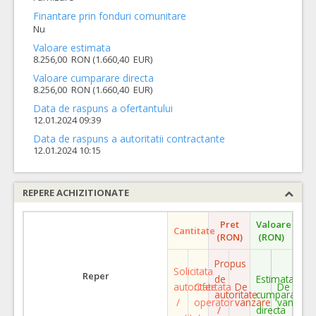
Finantare prin fonduri comunitare
Nu
Valoare estimata
8.256,00 RON (1.660,40 EUR)
Valoare cumparare directa
8.256,00 RON (1.660,40 EUR)
Data de raspuns a ofertantului
12.01.2024 09:39
Data de raspuns a autoritatii contractante
12.01.2024 10:15
REPERE ACHIZITIONATE
Pret
Valoare
Cantitate
(RON)
(RON)
Propus
Solicitata
Reper
de
Estimata
autoritate
Ofertata
De
De
autoritate
cumparare
/
operator
vanzare
vanzare
/
directa