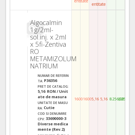
entitate
entitate
Algocalmin
1g/2ml-
sol.inj. x 2ml
x 5fi-Zentiva
RO
METAMIZOLUM
NATRIUM
NUMAR DE REFERIN
P36356
TA:
PRET DE CATALOG:
5,16 RON / Unit
ate de masura
1600
1600
5,16
5,16
8.256,00
8.256,00
UNITATE DE MASU
Cutie
RA:
COD SI DENUMIRE
33690000-3
CPV:
Diverse medica
mente (Rev.2)