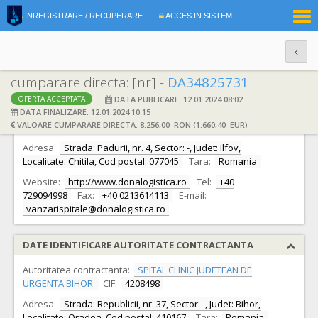
|
INREGISTRARE / RECUPERARE
ACCES IN SISTEM
RO
EN
cumparare directa: [nr] -
DA34825731
DATA PUBLICARE: 12.01.2024 08:02
OFERTA ACCEPTATA
DATE IDENTIFICARE OFERTANT
DATA FINALIZARE: 12.01.2024 10:15
VALOARE CUMPARARE DIRECTA: 8.256,00 RON (1.660,40 EUR)
Ofertant:
S.C. DONA. LOGISTICA S.A.
CIF:
3596251
Adresa:
Strada: Padurii, nr. 4, Sector: -, Judet: Ilfov,
Localitate: Chitila, Cod postal: 077045
Tara:
Romania
Website:
http://www.donalogistica.ro
Tel:
+40
729094998
Fax:
+40 0213614113
E-mail:
vanzarispitale@donalogistica.ro
DATE IDENTIFICARE AUTORITATE CONTRACTANTA
Autoritatea contractanta:
SPITAL CLINIC JUDETEAN DE
URGENTA BIHOR
CIF:
4208498
Adresa:
Strada: Republicii, nr. 37, Sector: -, Judet: Bihor,
Localitate: Oradea, Cod postal: 410167
Tara:
Romania