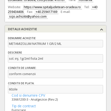
Website:
https://www.spitaljudetean-oradea.ro
Tel:
+40
259434406
Fax:
+40 259417169
E-mail:
scjo.achizitii@yahoo.com
DETALII ACHIZITIE
DENUMIRE ACHIZITIE
METAMIZOLUM NATRIUM 1 GR/2 ML
DESCRIERE
sol. inj. 1g/2ml fiola 2ml
CONDITII DE LIVRARE:
conform comenzii
CONDITII DE PLATA:
60zile
Cod si denumire CPV
33661200-3 - Analgezice (Rev.2)
Tip de contract
Furnizare