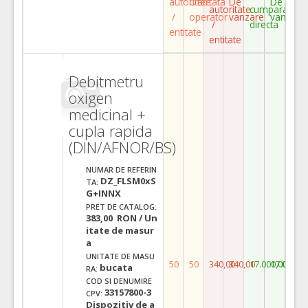
autoritate
Ofertata
De
De
autoritate
cumparare
/
operator
vanzare
vanzare
/
directa
entitate
entitate
Debitmetru
oxigen
medicinal +
cupla rapida
(DIN/AFNOR/BS)
NUMAR DE REFERIN
DZ_FLSM0xS
TA:
G+INNX
PRET DE CATALOG:
383,00 RON / Un
itate de masur
a
UNITATE DE MASU
50
50
340,00
340,00
17.000,00
17.000,0
bucata
RA:
COD SI DENUMIRE
33157800-3
CPV:
Dispozitiv de a