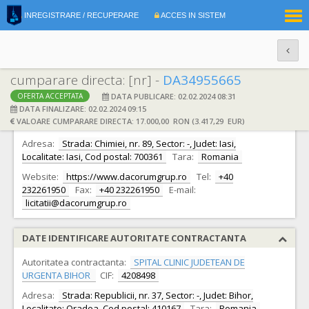
|
INREGISTRARE / RECUPERARE
ACCES IN SISTEM
RO
EN
cumparare directa: [nr] -
DA34955665
DATA PUBLICARE: 02.02.2024 08:31
OFERTA ACCEPTATA
DATE IDENTIFICARE OFERTANT
DATA FINALIZARE: 02.02.2024 09:15
VALOARE CUMPARARE DIRECTA: 17.000,00 RON (3.417,29 EUR)
Ofertant:
S.C. DACORUM GRUP S.R.L.
CIF:
11609301
Adresa:
Strada: Chimiei, nr. 89, Sector: -, Judet: Iasi,
Localitate: Iasi, Cod postal: 700361
Tara:
Romania
Website:
https://www.dacorumgrup.ro
Tel:
+40
232261950
Fax:
+40 232261950
E-mail:
licitatii@dacorumgrup.ro
DATE IDENTIFICARE AUTORITATE CONTRACTANTA
Autoritatea contractanta:
SPITAL CLINIC JUDETEAN DE
URGENTA BIHOR
CIF:
4208498
Adresa:
Strada: Republicii, nr. 37, Sector: -, Judet: Bihor,
Localitate: Oradea, Cod postal: 410167
Tara:
Romania