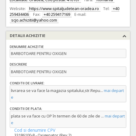
Website:
https://www.spitaljudetean-oradea.ro
Tel:
+40
259434406
Fax:
+40 259417169
E-mail:
scjo.achizitii@yahoo.com
DETALII ACHIZITIE
DENUMIRE ACHIZITIE
BARBOTOARE PENTRU OXIGEN
DESCRIERE
BARBOTOARE PENTRU OXIGEN
CONDITII DE LIVRARE:
livrarea se va face la magazia spitalului,str.Repu
...
mai depart
e
CONDITII DE PLATA:
plata se va face cu OP în termen de 60 de zile de
...
mai depart
e
Cod si denumire CPV
33186100-8 - Oxigenator (Rev.2)