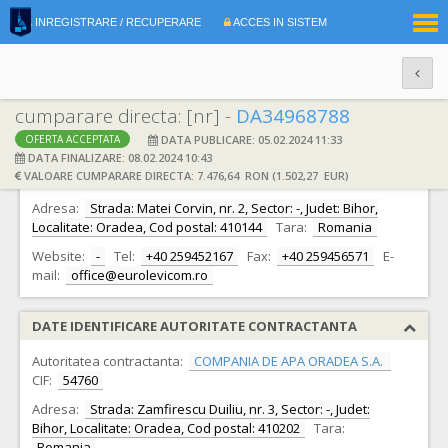
|
INREGISTRARE / RECUPERARE
ACCES IN SISTEM
RO
EN
cumparare directa: [nr] -
DA34968788
DATA PUBLICARE: 05.02.2024 11:33
OFERTA ACCEPTATA
DATE IDENTIFICARE OFERTANT
DATA FINALIZARE: 08.02.2024 10:43
VALOARE CUMPARARE DIRECTA: 7.476,64 RON (1.502,27 EUR)
Ofertant:
S.C. EUROLEVICOM S.R.L. S.R.L.
CIF:
5315786
Adresa:
Strada: Matei Corvin, nr. 2, Sector: -, Judet: Bihor,
Localitate: Oradea, Cod postal: 410144
Tara:
Romania
Website:
-
Tel:
+40 259452167
Fax:
+40 259456571
E-
mail:
office@eurolevicom.ro
DATE IDENTIFICARE AUTORITATE CONTRACTANTA
Autoritatea contractanta:
COMPANIA DE APA ORADEA S.A.
CIF:
54760
Adresa:
Strada: Zamfirescu Duiliu, nr. 3, Sector: -, Judet:
Bihor, Localitate: Oradea, Cod postal: 410202
Tara:
Romania