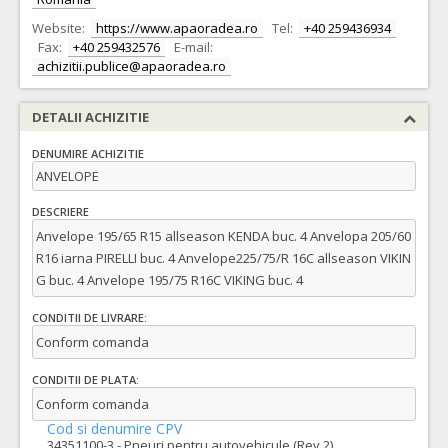
Website:
https://www.apaoradea.ro
Tel:
+40 259436934
Fax:
+40 259432576
E-mail:
achizitii.publice@apaoradea.ro
DETALII ACHIZITIE
DENUMIRE ACHIZITIE
ANVELOPE
DESCRIERE
Anvelope 195/65 R15 allseason KENDA buc. 4 Anvelopa 205/60
R16 iarna PIRELLI buc. 4 Anvelope225/75/R 16C allseason VIKIN
G buc. 4 Anvelope 195/75 R16C VIKING buc. 4
CONDITII DE LIVRARE:
Conform comanda
CONDITII DE PLATA:
Conform comanda
Cod si denumire CPV
34351100-3 - Pneuri pentru autovehicule (Rev.2)