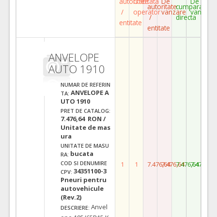
autoritate
Ofertata
De
De
autoritate
cumparare
/
operator
vanzare
vanzare
/
directa
entitate
entitate
ANVELOPE
AUTO 1910
NUMAR DE REFERIN
ANVELOPE A
TA:
UTO 1910
PRET DE CATALOG:
7.476,64 RON /
Unitate de mas
ura
UNITATE DE MASU
bucata
RA:
COD SI DENUMIRE
1
1
7.476,64
7.476,64
7.476,64
7.476,64
34351100-3
CPV:
Pneuri pentru
autovehicule
(Rev.2)
Anvel
DESCRIERE: