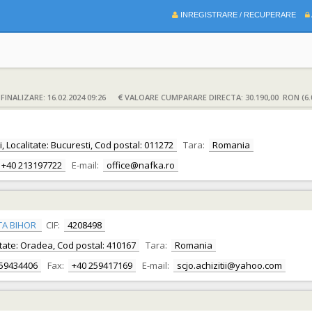
INREGISTRARE / RECUPERARE
INALIZARE: 16.02.2024 09:26
VALOARE CUMPARARE DIRECTA: 30.190,00 RON (6.
ti, Localitate: Bucuresti, Cod postal: 011272
Tara:
Romania
+40 213197722
E-mail:
office@nafka.ro
TA BIHOR
CIF:
4208498
alitate: Oradea, Cod postal: 410167
Tara:
Romania
259434406
Fax:
+40 259417169
E-mail:
scjo.achizitii@yahoo.com