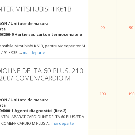
NTER MITSHUBISHI K61B
RON / Unitate de masura
90
90
ata
93200-9 Hartie sau carton termosensibile
nsibila Mitsubishi K61B, pentru videoprinter M
 / 91 / 93E.
...
mai departe
IOLINE DELTA 60 PLUS, 210
1200/ COMEN/CARDIO M
190
190
RON / Unitate de masura
ata
94000-1 Agenti diagnostici (Rev.2)
ENTRU APARAT CARDIOLINE DELTA 60 PLUS/EDA
 / COMEN/ CARDIO M PLUS /
...
mai departe