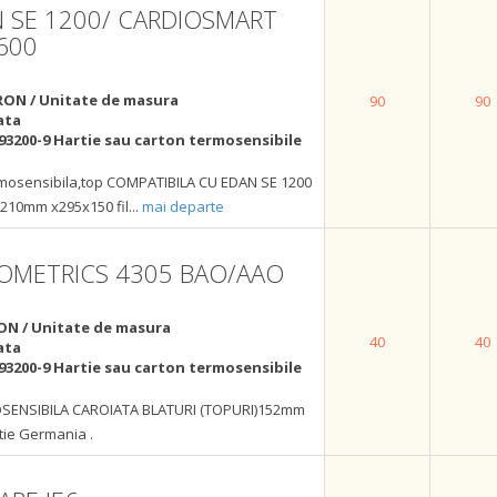
N SE 1200/ CARDIOSMART
600
RON / Unitate de masura
90
90
ata
93200-9 Hartie sau carton termosensibile
rmosensibila,top COMPATIBILA CU EDAN SE 1200
 210mm x295x150 fil
...
mai departe
OMETRICS 4305 BAO/AAO
ON / Unitate de masura
40
40
ata
93200-9 Hartie sau carton termosensibile
SENSIBILA CAROIATA BLATURI (TOPURI)152mm
atie Germania .