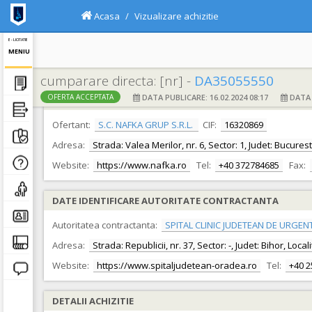
Acasa
Vizualizare achizitie
E - LICITATIE
MENIU
cumparare directa: [nr] -
DA35055550
DATA PUBLICARE: 16.02.2024 08:17
DATA F
OFERTA ACCEPTATA
DATE IDENTIFICARE OFERTANT
Ofertant:
S.C. NAFKA GRUP S.R.L.
CIF:
16320869
Adresa:
Strada: Valea Merilor, nr. 6, Sector: 1, Judet: Bucures
Website:
https://www.nafka.ro
Tel:
+40 372784685
Fax:
DATE IDENTIFICARE AUTORITATE CONTRACTANTA
Autoritatea contractanta:
SPITAL CLINIC JUDETEAN DE URGEN
Adresa:
Strada: Republicii, nr. 37, Sector: -, Judet: Bihor, Loc
Website:
https://www.spitaljudetean-oradea.ro
Tel:
+40 
DETALII ACHIZITIE