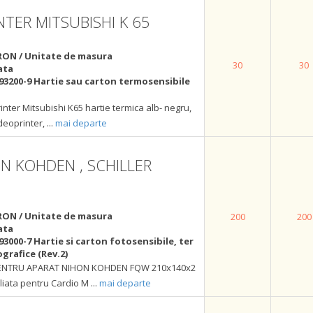
NTER MITSUBISHI K 65
RON / Unitate de masura
30
30
ata
93200-9 Hartie sau carton termosensibile
inter Mitsubishi K65 hartie termica alb- negru,
deoprinter,
...
mai departe
N KOHDEN , SCHILLER
RON / Unitate de masura
200
200
ata
93000-7 Hartie si carton fotosensibile, ter
grafice (Rev.2)
PENTRU APARAT NIHON KOHDEN FQW 210x140x2
pliata pentru Cardio M
...
mai departe