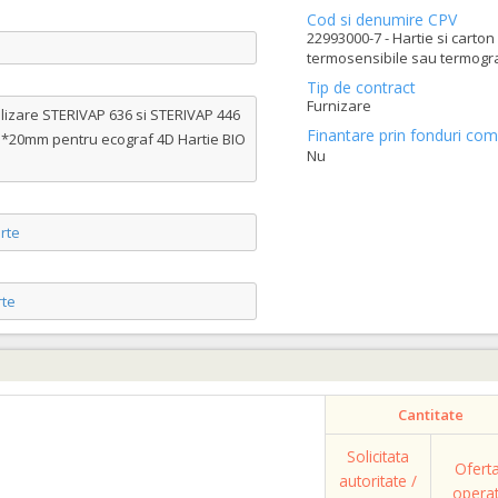
Cod si denumire CPV
22993000-7 - Hartie si carton
termosensibile sau termogra
Tip de contract
Furnizare
lizare STERIVAP 636 si STERIVAP 446
Finantare prin fonduri com
*20mm pentru ecograf 4D Hartie BIO
Nu
rte
te
Cantitate
Solicitata
Ofert
autoritate /
opera