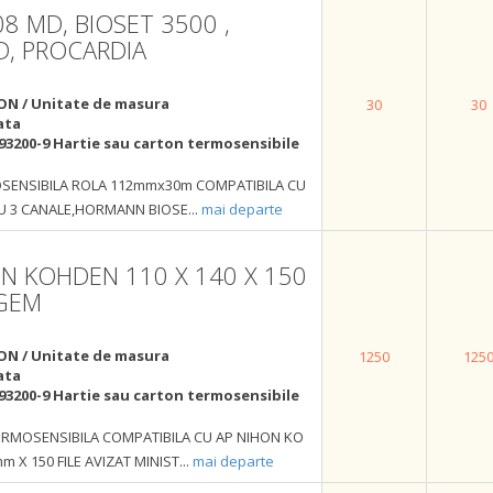
08 MD, BIOSET 3500 ,
D, PROCARDIA
ON / Unitate de masura
30
30
ata
93200-9 Hartie sau carton termosensibile
SENSIBILA ROLA 112mmx30m COMPATIBILA CU
 CU 3 CANALE,HORMANN BIOSE
...
mai departe
ON KOHDEN 110 X 140 X 150
 GEM
ON / Unitate de masura
1250
125
ata
93200-9 Hartie sau carton termosensibile
ERMOSENSIBILA COMPATIBILA CU AP NIHON KO
 X 150 FILE AVIZAT MINIST
...
mai departe