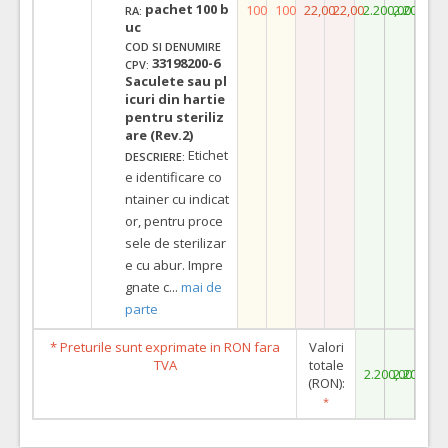
pachet 100 b
100
100
22,00
22,00
2.200,00
2.200,00
RA:
uc
COD SI DENUMIRE
33198200-6
CPV:
Saculete sau pl
icuri din hartie
pentru steriliz
are (Rev.2)
Etichet
DESCRIERE:
e identificare co
ntainer cu indicat
or, pentru proce
sele de sterilizar
e cu abur. Impre
gnate c
...
mai de
parte
* Preturile sunt exprimate in RON fara
Valori
TVA
totale
2.200,00
2.200,00
(RON):
*