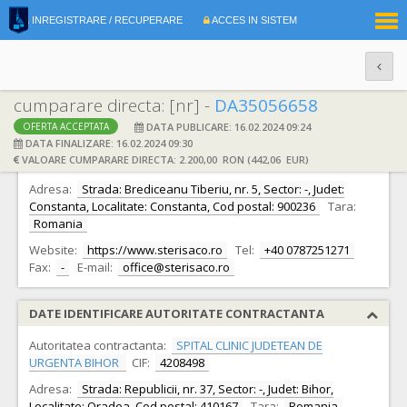
|
INREGISTRARE / RECUPERARE
ACCES IN SISTEM
RO
EN
cumparare directa: [nr] -
DA35056658
DATA PUBLICARE: 16.02.2024 09:24
OFERTA ACCEPTATA
DATE IDENTIFICARE OFERTANT
DATA FINALIZARE: 16.02.2024 09:30
VALOARE CUMPARARE DIRECTA: 2.200,00 RON (442,06 EUR)
Ofertant:
S.C. STERISACO S.R.L.
CIF:
35955175
Adresa:
Strada: Brediceanu Tiberiu, nr. 5, Sector: -, Judet:
Constanta, Localitate: Constanta, Cod postal: 900236
Tara:
Romania
Website:
https://www.sterisaco.ro
Tel:
+40 0787251271
Fax:
-
E-mail:
office@sterisaco.ro
DATE IDENTIFICARE AUTORITATE CONTRACTANTA
Autoritatea contractanta:
SPITAL CLINIC JUDETEAN DE
URGENTA BIHOR
CIF:
4208498
Adresa:
Strada: Republicii, nr. 37, Sector: -, Judet: Bihor,
Localitate: Oradea, Cod postal: 410167
Tara:
Romania