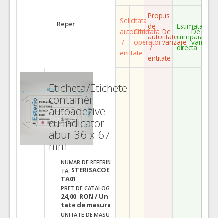
Propus
Solicitata
Reper
de
Estimata
autoritate
Ofertata
De
De
autoritate
cumparare
/
operator
vanzare
vanzare
/
directa
entitate
entitate
Eticheta/Etichete
container
autoadezive
cu indicator
abur 36 x 67
mm
NUMAR DE REFERIN
STERISACOE
TA:
TA01
PRET DE CATALOG:
24,00 RON / Uni
tate de masura
UNITATE DE MASU