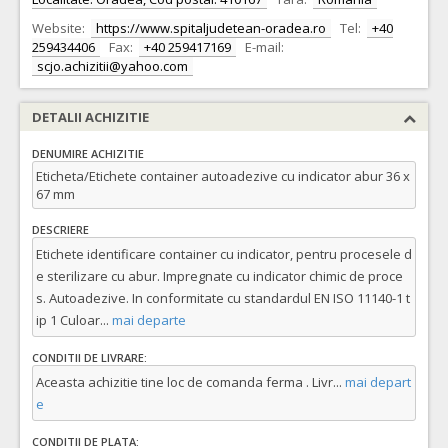
Website:
https://www.spitaljudetean-oradea.ro
Tel:
+40
259434406
Fax:
+40 259417169
E-mail:
scjo.achizitii@yahoo.com
DETALII ACHIZITIE
DENUMIRE ACHIZITIE
Eticheta/Etichete container autoadezive cu indicator abur 36 x
67 mm
DESCRIERE
Etichete identificare container cu indicator, pentru procesele d
e sterilizare cu abur. Impregnate cu indicator chimic de proce
s. Autoadezive. In conformitate cu standardul EN ISO 11140-1 t
ip 1 Culoar
...
mai departe
CONDITII DE LIVRARE:
Aceasta achizitie tine loc de comanda ferma . Livr
...
mai depart
e
CONDITII DE PLATA: