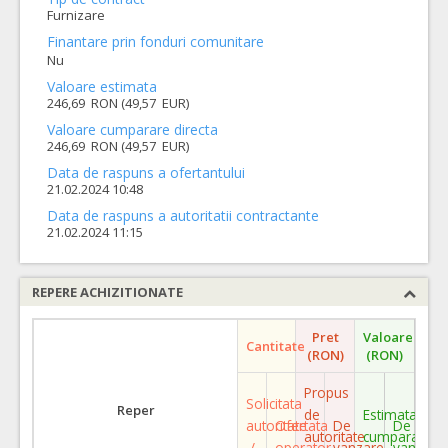
Furnizare
Finantare prin fonduri comunitare
Nu
Valoare estimata
246,69 RON (49,57 EUR)
Valoare cumparare directa
246,69 RON (49,57 EUR)
Data de raspuns a ofertantului
21.02.2024 10:48
Data de raspuns a autoritatii contractante
21.02.2024 11:15
REPERE ACHIZITIONATE
Pret
Valoare
Cantitate
(RON)
(RON)
Propus
Solicitata
Reper
de
Estimata
autoritate
Ofertata
De
De
autoritate
cumparare
/
operator
vanzare
vanzare