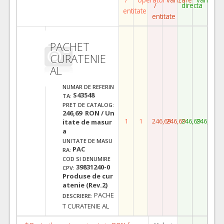
/
directa
entitate
entitate
PACHET
CURATENIE
AL
NUMAR DE REFERIN
S43548
TA:
PRET DE CATALOG:
246,69 RON / Un
1
1
246,69
246,69
246,69
246,69
itate de masur
a
UNITATE DE MASU
PAC
RA:
COD SI DENUMIRE
39831240-0
CPV:
Produse de cur
atenie (Rev.2)
PACHE
DESCRIERE:
T CURATENIE AL