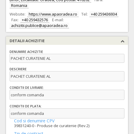
Romania
Website:
https://www.apaoradea.ro
Tel:
+40 259436934
Fax:
+40 259432576
E-mail:
achizitii.publice@apaoradea.ro
DETALII ACHIZITIE
DENUMIRE ACHIZITIE
PACHET CURATENIE AL
DESCRIERE
PACHET CURATENIE AL
CONDITII DE LIVRARE:
conform comanda
CONDITII DE PLATA:
conform comanda
Cod si denumire CPV
39831240-0 - Produse de curatenie (Rev.2)
Tip de contract