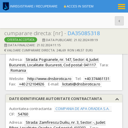
|
INREGISTRARE / RECUPERARE
ACCES IN SISTEM
RO
EN
cumparare directa: [nr] -
DA35085318
DATA PUBLICARE: 21.02.2024 09:19
OFERTA ACCEPTATA
DATE IDENTIFICARE OFERTANT
DATA FINALIZARE: 21.02.2024 11:15
VALOARE CUMPARARE DIRECTA: 246,69 RON (49,57 EUR)
Ofertant:
S.C. DNS BIROTICA S.R.L.
CIF:
16310679
Adresa:
Strada: Pogoanele, nr. 147, Sector: 4, Judet:
Bucuresti, Localitate: Bucuresti, Cod postal: 041117
Tara:
Romania
Website:
http://www.dnsbirotica.ro
Tel:
+40 374461131
Fax:
+40 212104926
E-mail:
licitatii@dnsbirotica.ro
DATE IDENTIFICARE AUTORITATE CONTRACTANTA
Autoritatea contractanta:
COMPANIA DE APA ORADEA S.A.
CIF:
54760
Adresa:
Strada: Zamfirescu Duiliu, nr. 3, Sector: -, Judet:
Bihor, Localitate: Oradea, Cod postal: 410202
Tara: