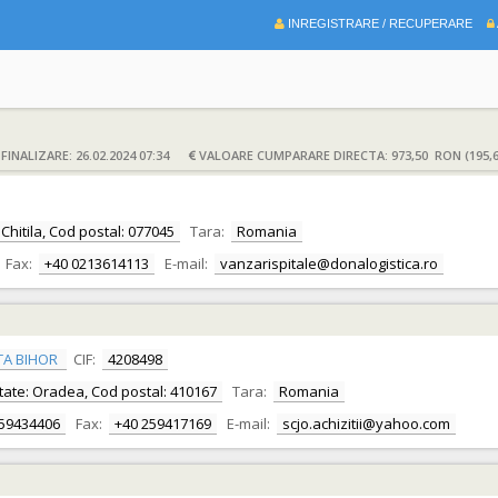
INREGISTRARE / RECUPERARE
INALIZARE: 26.02.2024 07:34
VALOARE CUMPARARE DIRECTA: 973,50 RON (195,
e: Chitila, Cod postal: 077045
Tara:
Romania
Fax:
+40 0213614113
E-mail:
vanzarispitale@donalogistica.ro
TA BIHOR
CIF:
4208498
alitate: Oradea, Cod postal: 410167
Tara:
Romania
259434406
Fax:
+40 259417169
E-mail:
scjo.achizitii@yahoo.com