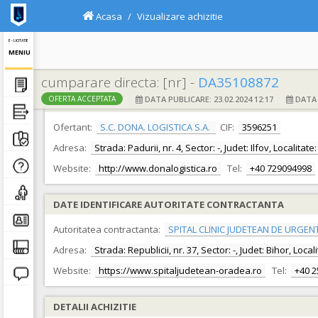
Acasa
Vizualizare achizitie
E - LICITATIE
MENIU
cumparare directa: [nr] -
DA35108872
DATA PUBLICARE: 23.02.2024 12:17
DATA F
OFERTA ACCEPTATA
DATE IDENTIFICARE OFERTANT
Ofertant:
S.C. DONA. LOGISTICA S.A.
CIF:
3596251
Adresa:
Strada: Padurii, nr. 4, Sector: -, Judet: Ilfov, Localitat
Website:
http://www.donalogistica.ro
Tel:
+40 729094998
DATE IDENTIFICARE AUTORITATE CONTRACTANTA
Autoritatea contractanta:
SPITAL CLINIC JUDETEAN DE URGEN
Adresa:
Strada: Republicii, nr. 37, Sector: -, Judet: Bihor, Loc
Website:
https://www.spitaljudetean-oradea.ro
Tel:
+40 
DETALII ACHIZITIE