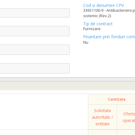
Cod si denumire CPV
33651100-9 - Antibacterieni 
sistemic (Rev.2)
Tip de contract
Furnizare
Finantare prin fonduri com
Nu
Cantitate
Solicitata
Ofert
autoritate /
opera
entitate