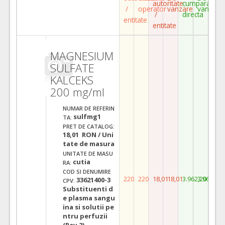
autoritate
cumparare
/
operator
vanzare
vanzare
/
directa
entitate
entitate
MAGNESIUM
SULFATE
KALCEKS
200 mg/ml
NUMAR DE REFERIN
sulfmg1
TA:
PRET DE CATALOG:
18,01 RON / Uni
tate de masura
UNITATE DE MASU
cutia
RA:
COD SI DENUMIRE
220
220
18,01
18,01
3.962,20
3.962,20
33621400-3
CPV:
Substituenti d
e plasma sangu
ina si solutii pe
ntru perfuzii
(Rev.2)