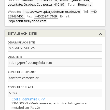
Localitate: Oradea, Cod postal: 410167
Tara:
Romania
Website:
https://www.spitaljudetean-oradea.ro
Tel:
+40
259434406
Fax:
+40 259417169
E-mail:
scjo.achizitii@yahoo.com
DETALII ACHIZITIE
DENUMIRE ACHIZITIE
MAGNESII SULFAS
DESCRIERE
sol. inj./perf. 200mg fiola 10ml
CONDITII DE LIVRARE:
conform comenzilor
CONDITII DE PLATA:
60zile
Cod si denumire CPV
33610000-9 - Medicamente pentru tractul digestiv si
metabolism (Rev.2)