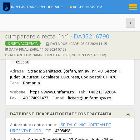
|
INREGISTRARE / RECUPERARE
ACCES IN SISTEM
RO
EN
cumparare directa: [nr] -
DA35216790
DATA PUBLICARE: 08.03.2024 11:45
OFERTA ACCEPTATA
DATE IDENTIFICARE OFERTANT
DATA FINALIZARE: 11.03.2024 07:29
VALOARE CUMPARARE DIRECTA: 3.962,20 RON (797,37 EUR)
Ofertant:
C.N. COMPANIA NATIONALA UNIFARM S.A.
CIF:
11653560
Adresa:
Strada: Sănătescu Ştefan, mr. av., nr. 48, Sector: 1,
Judet: Bucuresti, Localitate: Bucuresti, Cod postal: 011478
Tara:
Romania
Website:
https://www.unifarm.ro
Tel:
+40 213192884
Fax:
+40 374091477
E-mail:
licitatii@unifarm.gov.ro
DATE IDENTIFICARE AUTORITATE CONTRACTANTA
Autoritatea contractanta:
SPITAL CLINIC JUDETEAN DE
URGENTA BIHOR
CIF:
4208498
Adresa:
Strada: Republicii, nr. 37, Sector: -, Judet: Bihor,