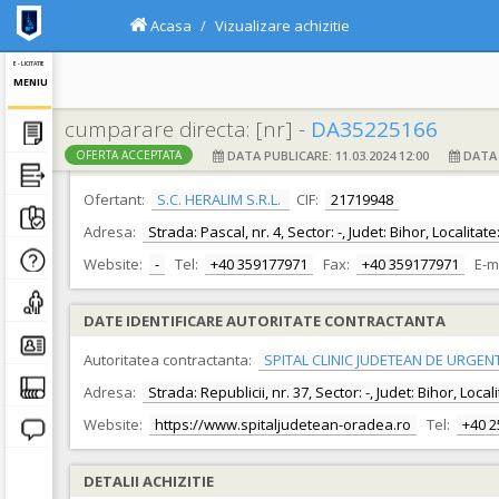
Acasa
Vizualizare achizitie
E - LICITATIE
MENIU
cumparare directa: [nr] -
DA35225166
DATA PUBLICARE: 11.03.2024 12:00
DATA F
OFERTA ACCEPTATA
DATE IDENTIFICARE OFERTANT
Ofertant:
S.C. HERALIM S.R.L.
CIF:
21719948
Adresa:
Strada: Pascal, nr. 4, Sector: -, Judet: Bihor, Localit
Website:
-
Tel:
+40 359177971
Fax:
+40 359177971
E-m
DATE IDENTIFICARE AUTORITATE CONTRACTANTA
Autoritatea contractanta:
SPITAL CLINIC JUDETEAN DE URGEN
Adresa:
Strada: Republicii, nr. 37, Sector: -, Judet: Bihor, Loc
Website:
https://www.spitaljudetean-oradea.ro
Tel:
+40 
DETALII ACHIZITIE