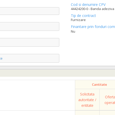
Cod si denumire CPV
44424200-0 - Banda adeziva 
Tip de contract
Furnizare
Finantare prin fonduri com
Nu
te
Cantitate
Solicitata
Ofert
autoritate /
opera
entitate