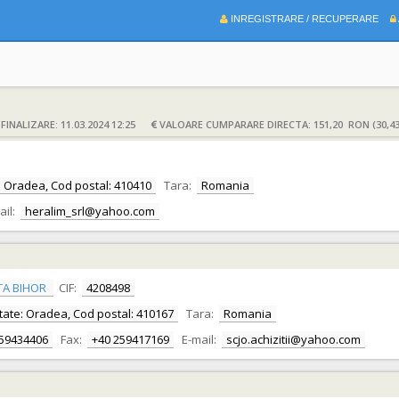
INREGISTRARE / RECUPERARE
INALIZARE: 11.03.2024 12:25
VALOARE CUMPARARE DIRECTA: 151,20 RON (30,4
ate: Oradea, Cod postal: 410410
Tara:
Romania
ail:
heralim_srl@yahoo.com
TA BIHOR
CIF:
4208498
alitate: Oradea, Cod postal: 410167
Tara:
Romania
259434406
Fax:
+40 259417169
E-mail:
scjo.achizitii@yahoo.com