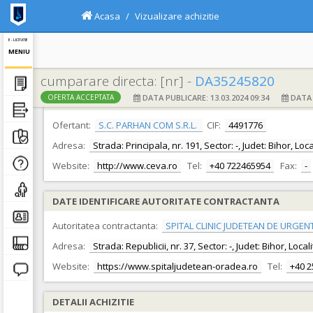
Acasa
Vizualizare achizitie
E - LICITATIE
MENIU
cumparare directa: [nr] -
DA35245820
DATA PUBLICARE: 13.03.2024 09:34
DATA F
OFERTA ACCEPTATA
DATE IDENTIFICARE OFERTANT
Ofertant:
S.C. PARHAN COM S.R.L.
CIF:
4491776
Adresa:
Strada: Principala, nr. 191, Sector: -, Judet: Bihor, Lo
Website:
http://www.ceva.ro
Tel:
+40 722465954
Fax:
-
DATE IDENTIFICARE AUTORITATE CONTRACTANTA
Autoritatea contractanta:
SPITAL CLINIC JUDETEAN DE URGEN
Adresa:
Strada: Republicii, nr. 37, Sector: -, Judet: Bihor, Loc
Website:
https://www.spitaljudetean-oradea.ro
Tel:
+40 
DETALII ACHIZITIE