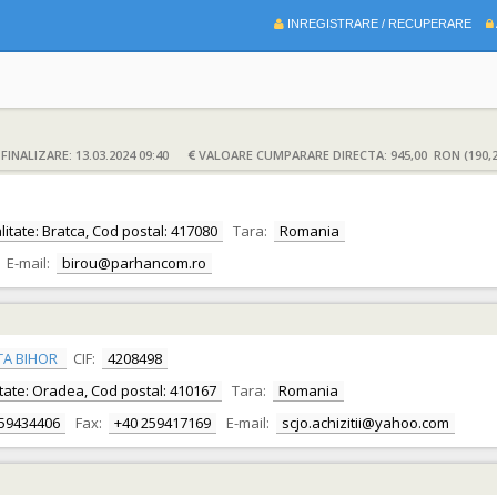
INREGISTRARE / RECUPERARE
INALIZARE: 13.03.2024 09:40
VALOARE CUMPARARE DIRECTA: 945,00 RON (190,
calitate: Bratca, Cod postal: 417080
Tara:
Romania
E-mail:
birou@parhancom.ro
TA BIHOR
CIF:
4208498
alitate: Oradea, Cod postal: 410167
Tara:
Romania
259434406
Fax:
+40 259417169
E-mail:
scjo.achizitii@yahoo.com