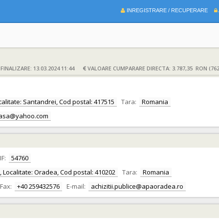
INREGISTRARE / RECUPERARE
INALIZARE: 13.03.2024 11:44
VALOARE CUMPARARE DIRECTA: 3.787,35 RON (762
ocalitate: Santandrei, Cod postal: 417515
Tara:
Romania
_casa@yahoo.com
IF:
54760
or, Localitate: Oradea, Cod postal: 410202
Tara:
Romania
Fax:
+40 259432576
E-mail:
achizitii.publice@apaoradea.ro