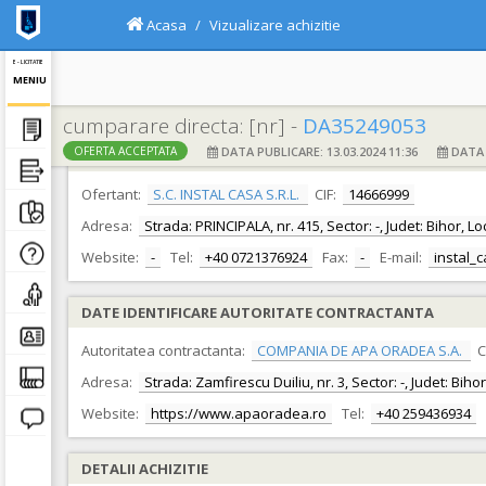
Acasa
Vizualizare achizitie
E - LICITATIE
MENIU
cumparare directa: [nr] -
DA35249053
DATA PUBLICARE: 13.03.2024 11:36
DATA F
OFERTA ACCEPTATA
DATE IDENTIFICARE OFERTANT
Ofertant:
S.C. INSTAL CASA S.R.L.
CIF:
14666999
Adresa:
Strada: PRINCIPALA, nr. 415, Sector: -, Judet: Bihor, L
Website:
-
Tel:
+40 0721376924
Fax:
-
E-mail:
instal
DATE IDENTIFICARE AUTORITATE CONTRACTANTA
Autoritatea contractanta:
COMPANIA DE APA ORADEA S.A.
C
Adresa:
Strada: Zamfirescu Duiliu, nr. 3, Sector: -, Judet: Bih
Website:
https://www.apaoradea.ro
Tel:
+40 259436934
DETALII ACHIZITIE