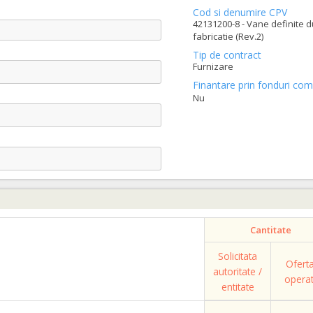
Cod si denumire CPV
42131200-8 - Vane definite d
fabricatie (Rev.2)
Tip de contract
Furnizare
Finantare prin fonduri com
Nu
Cantitate
Solicitata
Ofert
autoritate /
opera
entitate