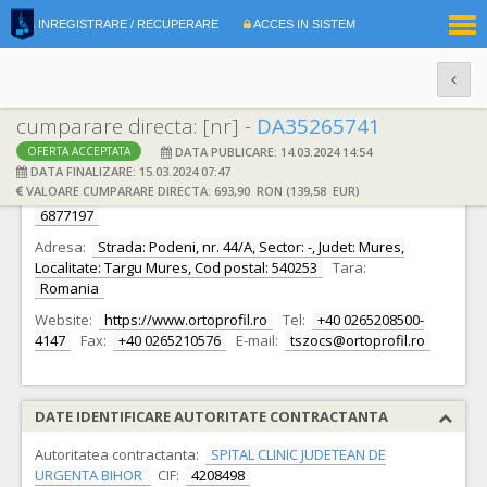
|
INREGISTRARE / RECUPERARE
ACCES IN SISTEM
RO
EN
cumparare directa: [nr] -
DA35265741
DATA PUBLICARE: 14.03.2024 14:54
OFERTA ACCEPTATA
DATE IDENTIFICARE OFERTANT
DATA FINALIZARE: 15.03.2024 07:47
VALOARE CUMPARARE DIRECTA: 693,90 RON (139,58 EUR)
Ofertant:
S.C. ORTOPROFIL PROD ROMANIA S.R.L.
CIF:
6877197
Adresa:
Strada: Podeni, nr. 44/A, Sector: -, Judet: Mures,
Localitate: Targu Mures, Cod postal: 540253
Tara:
Romania
Website:
https://www.ortoprofil.ro
Tel:
+40 0265208500-
4147
Fax:
+40 0265210576
E-mail:
tszocs@ortoprofil.ro
DATE IDENTIFICARE AUTORITATE CONTRACTANTA
Autoritatea contractanta:
SPITAL CLINIC JUDETEAN DE
URGENTA BIHOR
CIF:
4208498