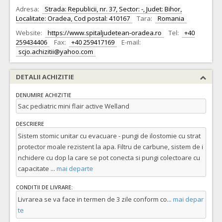
Adresa:
Strada: Republicii, nr. 37, Sector: -, Judet: Bihor,
Localitate: Oradea, Cod postal: 410167
Tara:
Romania
Website:
https://www.spitaljudetean-oradea.ro
Tel:
+40
259434406
Fax:
+40 259417169
E-mail:
scjo.achizitii@yahoo.com
DETALII ACHIZITIE
DENUMIRE ACHIZITIE
Sac pediatric mini flair active Welland
DESCRIERE
Sistem stomic unitar cu evacuare - pungi de ilostomie cu strat
protector moale rezistent la apa. Filtru de carbune, sistem de i
nchidere cu dop la care se pot conecta si pungi colectoare cu
capacitate
...
mai departe
CONDITII DE LIVRARE:
Livrarea se va face in termen de 3 zile conform co
...
mai depar
te