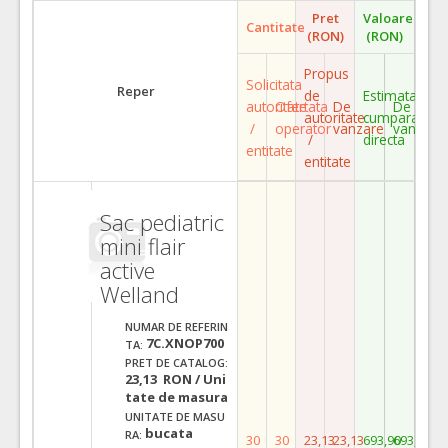
Pret
Valoare
Cantitate
(RON)
(RON)
Propus
Solicitata
Reper
de
Estimata
autoritate
Ofertata
De
De
autoritate
cumparare
/
operator
vanzare
vanzare
/
directa
entitate
entitate
Sac pediatric
mini flair
active
Welland
NUMAR DE REFERIN
7C.XNOP700
TA:
PRET DE CATALOG:
23,13 RON / Uni
tate de masura
UNITATE DE MASU
bucata
RA:
30
30
23,13
23,13
693,90
693,90