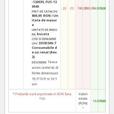
-120035, FUS-12
0045
20
20
740,00
740,00
14.800,00
14.800,0
PRET DE CATALOG:
800,00 RON / Un
itate de masur
a
UNITATE DE MASU
bucata
RA:
COD SI DENUMIRE
33181500-7
CPV:
Consumabile d
e uz renal (Rev.
2)
Teaca
DESCRIERE:
acces ureteral, di
ferite dimensiuni
10.7/13 Fr si 12/1
4 Fr
* Preturile sunt exprimate in RON fara
Valori
TVA
totale
14.800,00
14.800,0
(RON):
*