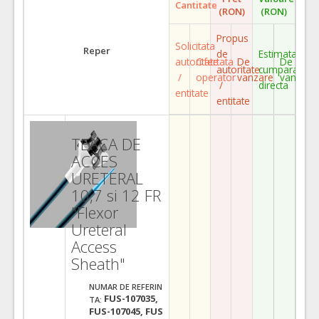
Cantitate
(RON)
(RON)
Propus
Solicitata
Reper
de
Estimata
autoritate
Ofertata
De
De
autoritate
cumparare
/
operator
vanzare
vanzare
/
directa
entitate
entitate
TEACA DE
ACCES
URETERAL
10,7 si 12 FR
"Flexor
Ureteral
Access
Sheath"
NUMAR DE REFERIN
FUS-107035,
TA:
FUS-107045, FUS