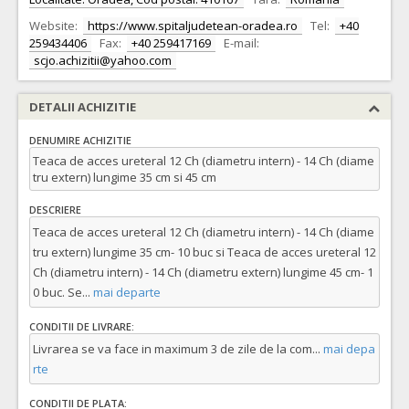
Website:
https://www.spitaljudetean-oradea.ro
Tel:
+40
259434406
Fax:
+40 259417169
E-mail:
scjo.achizitii@yahoo.com
DETALII ACHIZITIE
DENUMIRE ACHIZITIE
Teaca de acces ureteral 12 Ch (diametru intern) - 14 Ch (diame
tru extern) lungime 35 cm si 45 cm
DESCRIERE
Teaca de acces ureteral 12 Ch (diametru intern) - 14 Ch (diame
tru extern) lungime 35 cm- 10 buc si Teaca de acces ureteral 12
Ch (diametru intern) - 14 Ch (diametru extern) lungime 45 cm- 1
0 buc. Se
...
mai departe
CONDITII DE LIVRARE:
Livrarea se va face in maximum 3 de zile de la com
...
mai depa
rte
CONDITII DE PLATA: