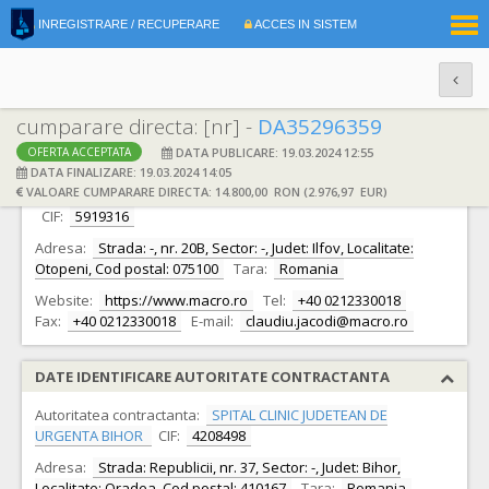
|
INREGISTRARE / RECUPERARE
ACCES IN SISTEM
RO
EN
cumparare directa: [nr] -
DA35296359
DATA PUBLICARE: 19.03.2024 12:55
OFERTA ACCEPTATA
DATE IDENTIFICARE OFERTANT
DATA FINALIZARE: 19.03.2024 14:05
VALOARE CUMPARARE DIRECTA: 14.800,00 RON (2.976,97 EUR)
Ofertant:
S.C. MACRO INTERNATIONAL DISTRIBUTION S.R.L.
CIF:
5919316
Adresa:
Strada: -, nr. 20B, Sector: -, Judet: Ilfov, Localitate:
Otopeni, Cod postal: 075100
Tara:
Romania
Website:
https://www.macro.ro
Tel:
+40 0212330018
Fax:
+40 0212330018
E-mail:
claudiu.jacodi@macro.ro
DATE IDENTIFICARE AUTORITATE CONTRACTANTA
Autoritatea contractanta:
SPITAL CLINIC JUDETEAN DE
URGENTA BIHOR
CIF:
4208498
Adresa:
Strada: Republicii, nr. 37, Sector: -, Judet: Bihor,
Localitate: Oradea, Cod postal: 410167
Tara:
Romania