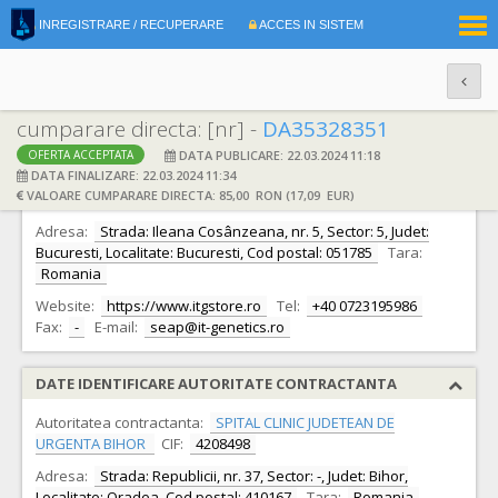
|
INREGISTRARE / RECUPERARE
ACCES IN SISTEM
RO
EN
cumparare directa: [nr] -
DA35328351
DATA PUBLICARE: 22.03.2024 11:18
OFERTA ACCEPTATA
DATE IDENTIFICARE OFERTANT
DATA FINALIZARE: 22.03.2024 11:34
VALOARE CUMPARARE DIRECTA: 85,00 RON (17,09 EUR)
Ofertant:
S.C. IT GENETICS S.A.
CIF:
21310535
Adresa:
Strada: Ileana Cosânzeana, nr. 5, Sector: 5, Judet:
Bucuresti, Localitate: Bucuresti, Cod postal: 051785
Tara:
Romania
Website:
https://www.itgstore.ro
Tel:
+40 0723195986
Fax:
-
E-mail:
seap@it-genetics.ro
DATE IDENTIFICARE AUTORITATE CONTRACTANTA
Autoritatea contractanta:
SPITAL CLINIC JUDETEAN DE
URGENTA BIHOR
CIF:
4208498
Adresa:
Strada: Republicii, nr. 37, Sector: -, Judet: Bihor,
Localitate: Oradea, Cod postal: 410167
Tara:
Romania