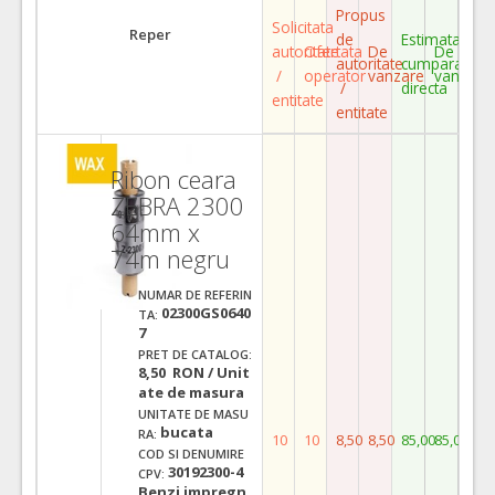
Propus
Solicitata
Reper
de
Estimata
autoritate
Ofertata
De
De
autoritate
cumparare
/
operator
vanzare
vanzare
/
directa
entitate
entitate
Ribon ceara
ZEBRA 2300
64mm x
74m negru
NUMAR DE REFERIN
02300GS0640
TA:
7
PRET DE CATALOG:
8,50 RON / Unit
ate de masura
UNITATE DE MASU
bucata
RA:
10
10
8,50
8,50
85,00
85,00
COD SI DENUMIRE
30192300-4
CPV:
Benzi impregn