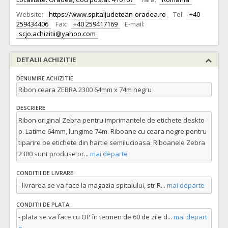
Website:
https://www.spitaljudetean-oradea.ro
Tel:
+40
259434406
Fax:
+40 259417169
E-mail:
scjo.achizitii@yahoo.com
DETALII ACHIZITIE
DENUMIRE ACHIZITIE
Ribon ceara ZEBRA 2300 64mm x 74m negru
DESCRIERE
Ribon original Zebra pentru imprimantele de etichete deskto
p. Latime 64mm, lungime 74m. Riboane cu ceara negre pentru
tiparire pe etichete din hartie semilucioasa. Riboanele Zebra
2300 sunt produse or
...
mai departe
CONDITII DE LIVRARE:
- livrarea se va face la magazia spitalului, str.R
...
mai departe
CONDITII DE PLATA:
- plata se va face cu OP în termen de 60 de zile d
...
mai depart