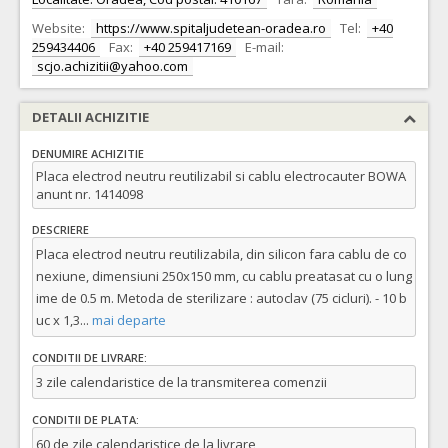
Website:
https://www.spitaljudetean-oradea.ro
Tel:
+40
259434406
Fax:
+40 259417169
E-mail:
scjo.achizitii@yahoo.com
DETALII ACHIZITIE
DENUMIRE ACHIZITIE
Placa electrod neutru reutilizabil si cablu electrocauter BOWA
anunt nr. 1414098
DESCRIERE
Placa electrod neutru reutilizabila, din silicon fara cablu de co
nexiune, dimensiuni 250x150 mm, cu cablu preatasat cu o lung
ime de 0.5 m. Metoda de sterilizare : autoclav (75 cicluri). - 10 b
uc x 1,3
...
mai departe
CONDITII DE LIVRARE:
3 zile calendaristice de la transmiterea comenzii
CONDITII DE PLATA:
60 de zile calendaristice de la livrare