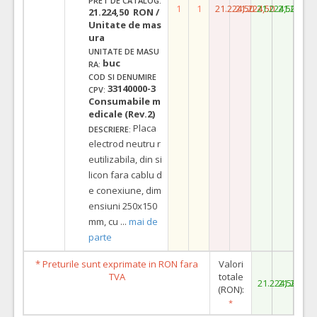
PRET DE CATALOG:
1
1
21.224,50
21.224,50
21.224,50
21.224,5
21.224,50 RON /
Unitate de mas
ura
UNITATE DE MASU
buc
RA:
COD SI DENUMIRE
33140000-3
CPV:
Consumabile m
edicale (Rev.2)
Placa
DESCRIERE:
electrod neutru r
eutilizabila, din si
licon fara cablu d
e conexiune, dim
ensiuni 250x150
mm, cu
...
mai de
parte
* Preturile sunt exprimate in RON fara
Valori
TVA
totale
21.224,50
21.224,5
(RON):
*