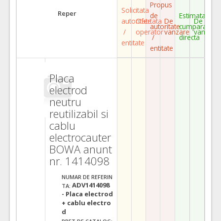
Propus
Solicitata
Reper
de
Estimata
autoritate
Ofertata
De
De
autoritate
cumparare
/
operator
vanzare
vanzare
/
directa
entitate
entitate
Placa
electrod
neutru
reutilizabil si
cablu
electrocauter
BOWA anunt
nr. 1414098
NUMAR DE REFERIN
ADV1414098
TA:
- Placa electrod
+ cablu electro
d