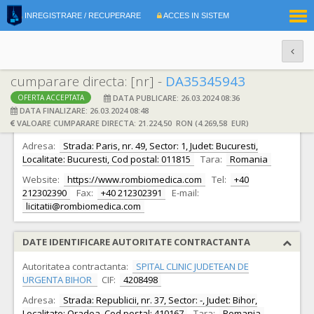
|
INREGISTRARE / RECUPERARE
ACCES IN SISTEM
RO
EN
cumparare directa: [nr] -
DA35345943
DATA PUBLICARE: 26.03.2024 08:36
OFERTA ACCEPTATA
DATE IDENTIFICARE OFERTANT
DATA FINALIZARE: 26.03.2024 08:48
VALOARE CUMPARARE DIRECTA: 21.224,50 RON (4.269,58 EUR)
Ofertant:
S.C. ROMBIOMEDICA S.R.L.
CIF:
8936885
Adresa:
Strada: Paris, nr. 49, Sector: 1, Judet: Bucuresti,
Localitate: Bucuresti, Cod postal: 011815
Tara:
Romania
Website:
https://www.rombiomedica.com
Tel:
+40
212302390
Fax:
+40 212302391
E-mail:
licitatii@rombiomedica.com
DATE IDENTIFICARE AUTORITATE CONTRACTANTA
Autoritatea contractanta:
SPITAL CLINIC JUDETEAN DE
URGENTA BIHOR
CIF:
4208498
Adresa:
Strada: Republicii, nr. 37, Sector: -, Judet: Bihor,
Localitate: Oradea, Cod postal: 410167
Tara:
Romania