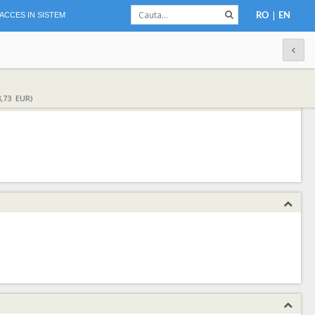
|
ACCES IN SISTEM
RO
EN
,73 EUR)