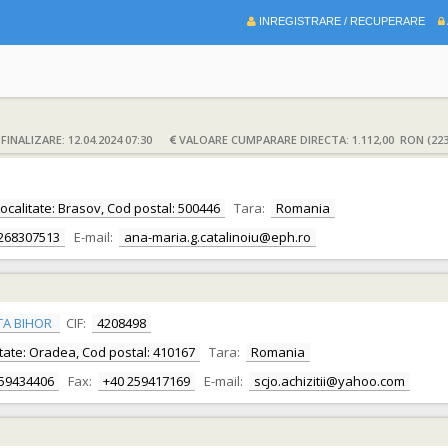
INREGISTRARE / RECUPERARE
INALIZARE: 12.04.2024 07:30
VALOARE CUMPARARE DIRECTA: 1.112,00 RON (223
 Localitate: Brasov, Cod postal: 500446
Tara:
Romania
268307513
E-mail:
ana-maria.g.catalinoiu@eph.ro
TA BIHOR
CIF:
4208498
alitate: Oradea, Cod postal: 410167
Tara:
Romania
259434406
Fax:
+40 259417169
E-mail:
scjo.achizitii@yahoo.com