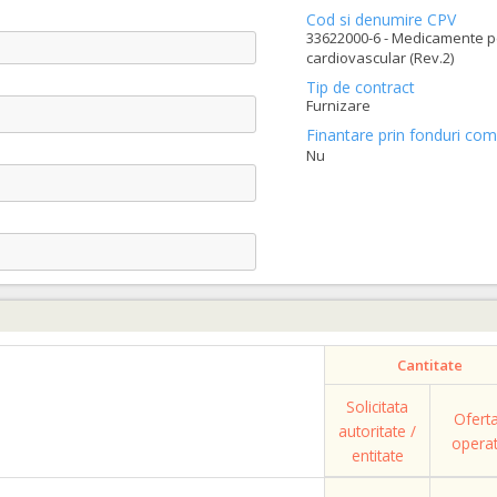
Cod si denumire CPV
33622000-6 - Medicamente p
cardiovascular (Rev.2)
Tip de contract
Furnizare
Finantare prin fonduri com
Nu
Cantitate
Solicitata
Ofert
autoritate /
opera
entitate