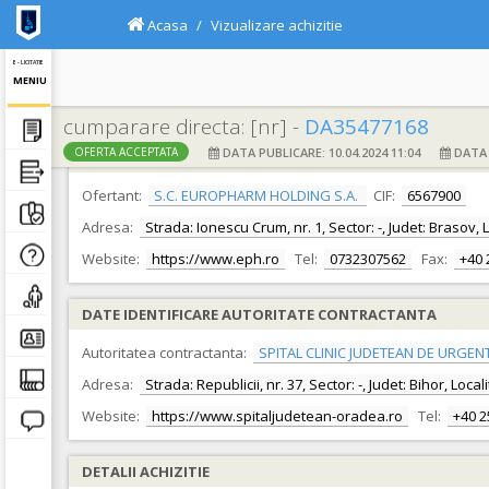
Acasa
Vizualizare achizitie
E - LICITATIE
MENIU
cumparare directa: [nr] -
DA35477168
DATA PUBLICARE: 10.04.2024 11:04
DATA F
OFERTA ACCEPTATA
DATE IDENTIFICARE OFERTANT
Ofertant:
S.C. EUROPHARM HOLDING S.A.
CIF:
6567900
Adresa:
Strada: Ionescu Crum, nr. 1, Sector: -, Judet: Brasov,
Website:
https://www.eph.ro
Tel:
0732307562
Fax:
+40 
DATE IDENTIFICARE AUTORITATE CONTRACTANTA
Autoritatea contractanta:
SPITAL CLINIC JUDETEAN DE URGEN
Adresa:
Strada: Republicii, nr. 37, Sector: -, Judet: Bihor, Loc
Website:
https://www.spitaljudetean-oradea.ro
Tel:
+40 
DETALII ACHIZITIE