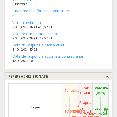
Furnizare
Finantare prin fonduri comunitare
Nu
Valoare estimata
7.055,69 RON (1.419,57 EUR)
Valoare cumparare directa
7.055,69 RON (1.419,57 EUR)
Data de raspuns a ofertantului
11.04.2024 15:28
Data de raspuns a autoritatii contractante
12.04.2024 08:20
REPERE ACHIZITIONATE
Pret
Valoare
Cantitate
(RON)
(RON)
Propus
Solicitata
Reper
de
Estimata
autoritate
Ofertata
De
De
autoritate
cumparare
/
operator
vanzare
vanzare