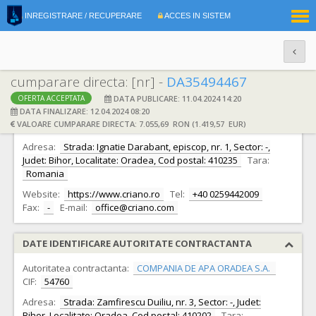
|
INREGISTRARE / RECUPERARE
ACCES IN SISTEM
RO
EN
cumparare directa: [nr] -
DA35494467
DATA PUBLICARE: 11.04.2024 14:20
OFERTA ACCEPTATA
DATE IDENTIFICARE OFERTANT
DATA FINALIZARE: 12.04.2024 08:20
VALOARE CUMPARARE DIRECTA: 7.055,69 RON (1.419,57 EUR)
Ofertant:
S.C. CRIANO EXIM S.R.L.
CIF:
6506962
Adresa:
Strada: Ignatie Darabant, episcop, nr. 1, Sector: -,
Judet: Bihor, Localitate: Oradea, Cod postal: 410235
Tara:
Romania
Website:
https://www.criano.ro
Tel:
+40 0259442009
Fax:
-
E-mail:
office@criano.com
DATE IDENTIFICARE AUTORITATE CONTRACTANTA
Autoritatea contractanta:
COMPANIA DE APA ORADEA S.A.
CIF:
54760
Adresa:
Strada: Zamfirescu Duiliu, nr. 3, Sector: -, Judet:
Bihor, Localitate: Oradea, Cod postal: 410202
Tara: