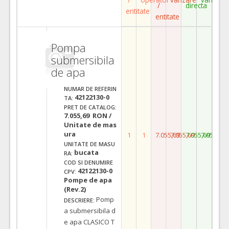
/
directa
entitate
entitate
Pompa
submersibila
de apa
NUMAR DE REFERIN
42122130-0
TA:
PRET DE CATALOG:
7.055,69 RON /
Unitate de mas
ura
1
1
7.055,69
7.055,69
7.055,69
7.055,69
UNITATE DE MASU
bucata
RA:
COD SI DENUMIRE
42122130-0
CPV:
Pompe de apa
(Rev.2)
Pomp
DESCRIERE:
a submersibila d
e apa CLASICO T