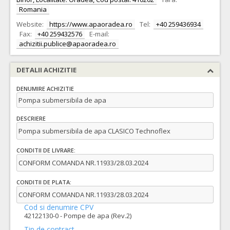
Romania
Website:
https://www.apaoradea.ro
Tel:
+40 259436934
Fax:
+40 259432576
E-mail:
achizitii.publice@apaoradea.ro
DETALII ACHIZITIE
DENUMIRE ACHIZITIE
Pompa submersibila de apa
DESCRIERE
Pompa submersibila de apa CLASICO Technoflex
CONDITII DE LIVRARE:
CONFORM COMANDA NR.11933/28.03.2024
CONDITII DE PLATA:
CONFORM COMANDA NR.11933/28.03.2024
Cod si denumire CPV
42122130-0 - Pompe de apa (Rev.2)
Tip de contract