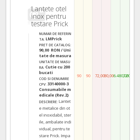
Lantete otel
inox pentru
testare Prick
NUMAR DE REFERIN
LMPrick
TA:
PRET DE CATALOG:
90,00 RON / Uni
tate de masura
UNITATE DE MASU
Cutie cu 200
RA:
bucati
90
90
72,00
80,00
6.480,00
7.200,00
COD SI DENUMIRE
33140000-3
CPV:
Consumabile m
edicale (Rev.2)
Lantet
DESCRIERE:
e metalice din ot
el inoxidabil, ster
ile, ambalate indi
vidual, pentru te
stare Prick. Impa