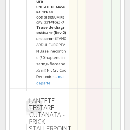
ura
UNITATE DE MASU
trusa
RA:
COD SI DENUMIRE
33141625-7
CPV:
Truse de diagn
osticare (Rev.2)
STAND
DESCRIERE:
ARDUL EUROPEA
N Baselinecontin
e (30 haptene in
seringi/flacoane
x5 ml) Nr. Crt. Cod
Denumire
...
mai
departe
LANTETE
TESTARE
CUTANATA -
PRICK
STALLERPOINT