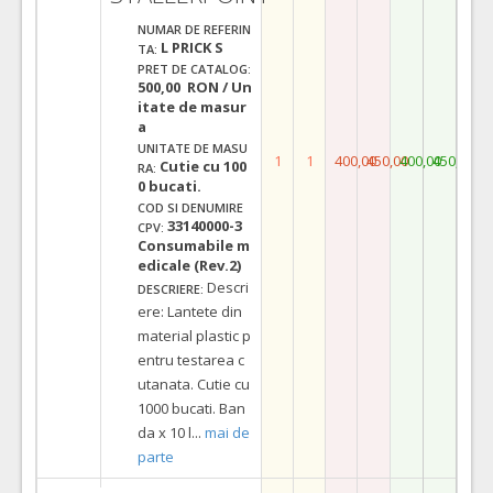
NUMAR DE REFERIN
L PRICK S
TA:
PRET DE CATALOG:
500,00 RON / Un
itate de masur
a
UNITATE DE MASU
1
1
400,00
450,00
400,00
450,00
Cutie cu 100
RA:
0 bucati.
COD SI DENUMIRE
33140000-3
CPV:
Consumabile m
edicale (Rev.2)
Descri
DESCRIERE:
ere: Lantete din
material plastic p
entru testarea c
utanata. Cutie cu
1000 bucati. Ban
da x 10 l
...
mai de
parte