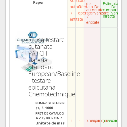
Solicitata
Reper
de
Estimata
autoritate
Ofertata
De
De
autoritate
cumparare
/
operator
vanzare
vanzare
/
directa
entitate
entitate
Trusa testare
cutanata
PATCH
Bateria
Standard
European/Baseline
- testare
epicutana
Chemotechnique
NUMAR DE REFERIN
S-1000
TA:
PRET DE CATALOG:
4.235,00 RON /
1
1
3.388,00
4.100,00
3.388,00
4.100,00
Unitate de mas