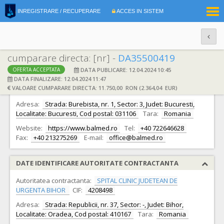
|
INREGISTRARE / RECUPERARE
ACCES IN SISTEM
RO
EN
cumparare directa: [nr] -
DA35500419
DATA PUBLICARE: 12.04.2024 10:45
OFERTA ACCEPTATA
DATE IDENTIFICARE OFERTANT
DATA FINALIZARE: 12.04.2024 11:47
VALOARE CUMPARARE DIRECTA: 11.750,00 RON (2.364,04 EUR)
Ofertant:
S.C. BALMED S.R.L.
CIF:
4281740
Adresa:
Strada: Burebista, nr. 1, Sector: 3, Judet: Bucuresti,
Localitate: Bucuresti, Cod postal: 031106
Tara:
Romania
Website:
https://www.balmed.ro
Tel:
+40 722646628
Fax:
+40 213275269
E-mail:
office@balmed.ro
DATE IDENTIFICARE AUTORITATE CONTRACTANTA
Autoritatea contractanta:
SPITAL CLINIC JUDETEAN DE
URGENTA BIHOR
CIF:
4208498
Adresa:
Strada: Republicii, nr. 37, Sector: -, Judet: Bihor,
Localitate: Oradea, Cod postal: 410167
Tara:
Romania