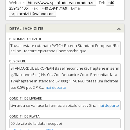
Website:
https://www.spitaljudetean-oradea.ro
Tel:
+40
259434406
Fax:
+40 259417169
E-mail:
scjo.achizitii@yahoo.com
DETALII ACHIZITIE
DENUMIRE ACHIZITIE
Trusa testare cutanata PATCH Bateria Standard European/Ba
seline - testare epicutana Chemotechnique
DESCRIERE
STANDARDUL EUROPEAN Baselinecontine (30 haptene in serin
gi/flacoanex5 ml) Nr. Crt. Cod Denumire Conc. Pret unitar fara
TVA(haptene in standard S-1000) 1 P-014A Potassium dichrom
ate 0.5% pet 2 P-0
...
mai departe
CONDITII DE LIVRARE:
Livrarea se va face la farmacia spitalului str. Gh
...
mai departe
CONDITII DE PLATA:
60 de zile de la data receptiei