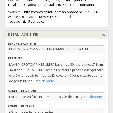
Localitate: Oradea, Cod postal: 410167
Tara:
Romania
Website:
https://www.spitaljudetean-oradea.ro
Tel:
+40
259434406
Fax:
+40 259417169
E-mail:
scjo.achizitii@yahoo.com
DETALII ACHIZITIE
DENUMIRE ACHIZITIE
LAME MICROTOM MX35 ULTRA 34/80mm 50buc/CUTIE
DESCRIERE
LAME MICROTOM MX35 ULTRA lungimea:80mm; latimea:7-8mm,
34 grade. 50buc/CUTIE. Lama cu o întărire proprie din oțel care
oferă o longevitate imbatabilă, excelentă pentru toate tipurile
de țesuturi, incl
...
mai departe
CONDITII DE LIVRARE:
Livrarea se va face in termen de 5 zile de la tra
...
mai departe
CONDITII DE PLATA:
60 de zile de la data receptiei