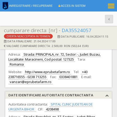
|
INREGISTRARE / RECUPERARE
ACCES IN SISTEM
RO
EN
cumparare directa: [nr] -
DA35524057
DATA PUBLICARE: 16.04.2024 11:15
OFERTA NEACCEPTATA IN TERMEN
DATE IDENTIFICARE OFERTANT
DATA FINALIZARE: 21.04.2024 17:00
VALOARE CUMPARARE DIRECTA: 2.500,00 RON (502,64 EUR)
Ofertant:
S.C. EPRUBETA FARM S.R.L. S.R.L.
CIF:
11171693
Adresa:
Strada: PRINCIPALA, nr. 72, Sector: -, Judet: Buzau,
Localitate: Maracineni, Cod postal: 127325
Tara:
Romania
Website:
http://www.eprubetafarm.ro
Tel:
+40
238716555 - 0238 713255
Fax:
0338401881
E-mail:
vanzari@eprubetafarm.ro
DATE IDENTIFICARE AUTORITATE CONTRACTANTA
Autoritatea contractanta:
SPITAL CLINIC JUDETEAN DE
URGENTA BIHOR
CIF:
4208498
Adresa:
Strada: Republicii, nr. 37, Sector: -, Judet: Bihor,