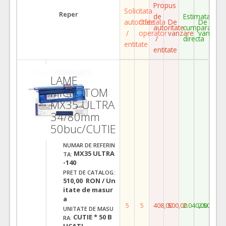
Propus
Solicitata
Reper
de
Estimata
autoritate
Ofertata
De
De
autoritate
cumparare
/
operator
vanzare
vanzare
/
directa
entitate
entitate
LAME
MICROTOM
MX35 ULTRA
34/80mm
50buc/CUTIE
NUMAR DE REFERIN
MX35 ULTRA
TA:
-140
PRET DE CATALOG:
510,00 RON / Un
itate de masur
a
5
5
408,00
500,00
2.040,00
2.500,00
UNITATE DE MASU
CUTIE * 50 B
RA:
UCATI