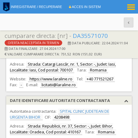
|
INREGISTRARE / RECUPERARE
ACCES IN SISTEM
RO
EN
cumparare directa: [nr] -
DA35571070
DATA PUBLICARE: 22.04.2024 11:04
OFERTA NEACCEPTATA IN TERMEN
DATE IDENTIFICARE OFERTANT
DATA FINALIZARE: 27.04.2024 17:00
VALOARE CUMPARARE DIRECTA: 751,52 RON (151,02 EUR)
Ofertant:
S.C. LARA LINE 2020 S.R.L. S.R.L.
CIF:
43068832
Adresa:
Strada: Catargi Lascăr, nr. 1, Sector: -, Judet: Iasi,
Localitate: Iasi, Cod postal: 700107
Tara:
Romania
Website:
https://www.laraline.ro
Tel:
+40 771521267
Fax:
-
E-mail:
licitatii@laraline.ro
DATE IDENTIFICARE AUTORITATE CONTRACTANTA
Autoritatea contractanta:
SPITAL CLINIC JUDETEAN DE
URGENTA BIHOR
CIF:
4208498
Adresa:
Strada: Republicii, nr. 37, Sector: -, Judet: Bihor,
Localitate: Oradea, Cod postal: 410167
Tara:
Romania