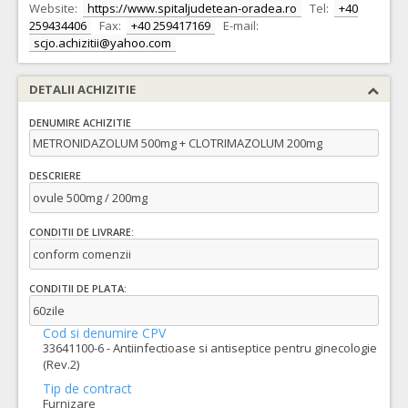
Website:
https://www.spitaljudetean-oradea.ro
Tel:
+40
259434406
Fax:
+40 259417169
E-mail:
scjo.achizitii@yahoo.com
DETALII ACHIZITIE
DENUMIRE ACHIZITIE
METRONIDAZOLUM 500mg + CLOTRIMAZOLUM 200mg
DESCRIERE
ovule 500mg / 200mg
CONDITII DE LIVRARE:
conform comenzii
CONDITII DE PLATA:
60zile
Cod si denumire CPV
33641100-6 - Antiinfectioase si antiseptice pentru ginecologie
(Rev.2)
Tip de contract
Furnizare