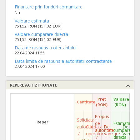
Finantare prin fonduri comunitare
Nu
Valoare estimata
751,52 RON (151,02 EUR)
Valoare cumparare directa
751,52 RON (151,02 EUR)
Data de raspuns a ofertantului
22.04.2024 11:55
Data limita de raspuns a autoritatii contractante
27.04.2024 17:00
REPERE ACHIZITIONATE
Pret
Valoare
Cantitate
(RON)
(RON)
Propus
Solicitata
Reper
de
Estimata
autoritate
Ofertata
De
De
autoritate
cumparare
/
operator
vanzare
vanzare
/
directa