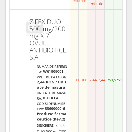
entitate
entitate
ZIFEX DUO
500 mg/200
mg X 7
OVULE
ANTIBIOTICE
S.A.
NUMAR DE REFERIN
W61909001
TA:
PRET DE CATALOG:
308
308
2,44
2,44
751,52
751,52
2,44 RON / Unit
ate de masura
UNITATE DE MASU
BUCATA
RA:
COD SI DENUMIRE
33600000-6
CPV:
Produse farma
ceutice (Rev.2)
ZIFEX
DESCRIERE:
DUO 500 mg/200