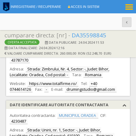
|
INREGISTRARE / RECUPERARE
ACCES IN SISTEM
RO
EN
cumparare directa: [nr] -
DA35598845
DATA PUBLICARE: 24.04.2024 11:53
OFERTA ACCEPTATA
DATE IDENTIFICARE OFERTANT
DATA FINALIZARE: 24.04.2024 12:16
VALOARE CUMPARARE DIRECTA: 260.000,00 RON (52.248,70 EUR)
Ofertant:
S.C. DRUMING STUDIO S.R.L. S.R.L.
CIF:
43787170
Adresa:
Strada: Zimbrului, Nr. 4, Sector: -, Judet: Bihor,
Localitate: Oradea, Cod postal: -
Tara:
Romania
Website:
https://www.totalfirme.ro/
Tel:
+40
0744614126
Fax:
-
E-mail:
drumingstudio@gmail.com
DATE IDENTIFICARE AUTORITATE CONTRACTANTA
Autoritatea contractanta:
MUNICIPIUL ORADEA
CIF:
4230487
Adresa:
Strada: Unirii, nr. 1, Sector: -, Judet: Bihor,
Localitate: Oradea, Cod postal: 410100
Tara:
Romania