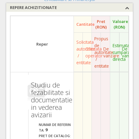
REPERE ACHIZITIONATE
Pret
Valoare
Cantitate
(RON)
(RON)
Propus
Solicitata
Reper
de
Estimata
autoritate
Ofertata
De
De
autoritate
cumparare
/
operator
vanzare
vanzare
/
directa
entitate
entitate
Studiu de
fezabilitate si
documentatie
in vederea
avizarii
NUMAR DE REFERIN
9
TA:
PRET DE CATALOG: