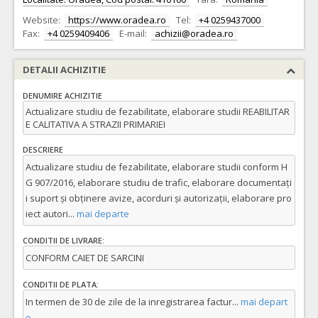
Website:
https://www.oradea.ro
Tel:
+4 0259437000
Fax:
+4 0259409406
E-mail:
achizii@oradea.ro
DETALII ACHIZITIE
DENUMIRE ACHIZITIE
Actualizare studiu de fezabilitate, elaborare studii REABILITAR
E CALITATIVA A STRAZII PRIMARIEI
DESCRIERE
Actualizare studiu de fezabilitate, elaborare studii conform H
G 907/2016, elaborare studiu de trafic, elaborare documentați
i suport și obținere avize, acorduri și autorizații, elaborare pro
iect autori
...
mai departe
CONDITII DE LIVRARE:
CONFORM CAIET DE SARCINI
CONDITII DE PLATA:
In termen de 30 de zile de la inregistrarea factur
...
mai depart
e