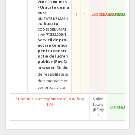
260.000,00 RON
/ Unitate de ma
sura
1
1
260.000,00
260.000,00
260.000,00
260.000,
UNITATE DE MASU
bucata
RA:
COD SI DENUMIRE
71322000-1
CPV:
Servicii de proi
ectare tehnica
pentru constr
uctia de lucrari
publice (Rev.2)
Studiu
DESCRIERE:
de fezabilitate si
documentatie in
vederea avizarii
* Preturile sunt exprimate in RON fara
Valori
TVA
totale
260.000,00
260.000,
(RON):
*