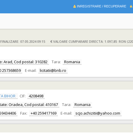
INREGISTRARE / RECUPERARE
INALIZARE: 07.05.2024 09:15
VALOARE CUMPARARE DIRECTA: 1.097,85 RON (220
ate: Arad, Cod postal: 310282
Tara:
Romania
0 257368659
E-mail:
licitatii@bnb.ro
TA BIHOR
CIF:
4208498
alitate: Oradea, Cod postal: 410167
Tara:
Romania
259434406
Fax:
+40 259417169
E-mail:
scjo.achizitii@yahoo.com