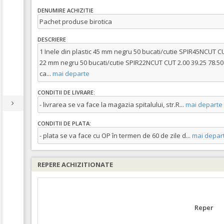
DENUMIRE ACHIZITIE
Pachet produse birotica
DESCRIERE
1 Inele din plastic 45 mm negru 50 bucati/cutie SPIR45NCUT CUT
22 mm negru 50 bucati/cutie SPIR22NCUT CUT 2.00 39.25 78.50 
ca
...
mai departe
CONDITII DE LIVRARE:
- livrarea se va face la magazia spitalului, str.R
...
mai departe
CONDITII DE PLATA:
- plata se va face cu OP în termen de 60 de zile d
...
mai depar
REPERE ACHIZITIONATE
Reper