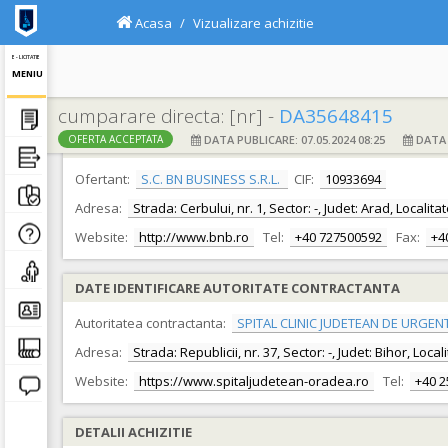
Acasa
Vizualizare achizitie
E - LICITATIE
MENIU
cumparare directa: [nr] -
DA35648415
DATA PUBLICARE: 07.05.2024 08:25
DATA F
OFERTA ACCEPTATA
DATE IDENTIFICARE OFERTANT
Ofertant:
S.C. BN BUSINESS S.R.L.
CIF:
10933694
Adresa:
Strada: Cerbului, nr. 1, Sector: -, Judet: Arad, Localit
Website:
http://www.bnb.ro
Tel:
+40 727500592
Fax:
+4
DATE IDENTIFICARE AUTORITATE CONTRACTANTA
Autoritatea contractanta:
SPITAL CLINIC JUDETEAN DE URGEN
Adresa:
Strada: Republicii, nr. 37, Sector: -, Judet: Bihor, Loc
Website:
https://www.spitaljudetean-oradea.ro
Tel:
+40 
DETALII ACHIZITIE