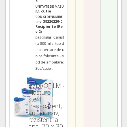
a
UNITATE DE MASU
cutie
RA:
COD SI DENUMIRE
39226220-0
CPV:
Recipiente (Re
v.2)
Canist
DESCRIERE:
ra 800 ml si tub d
e conectare de u
nica folosinta.- M
od de ambalare:
3bc/cutie ;
HYDROFILM -
Plasture
steril
transparent,
autoadeziv,
rezistent la
apa, 20 x 30