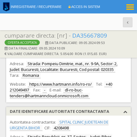
|
INREGISTRARE / RECUPERARE
ACCES IN SISTEM
RO
EN
cumparare directa: [nr] -
DA35667809
DATA PUBLICARE: 09.05.2024 09:53
OFERTA ACCEPTATA
DATE IDENTIFICARE OFERTANT
DATA FINALIZARE: 09.05.2024 10:09
VALOARE CUMPARARE DIRECTA: 5.054,00 RON (1.015,65 EUR)
Ofertant:
S.C. PAUL HARTMANN S.R.L.
CIF:
3102390
Adresa:
Strada: Pompeiu Dimitrie, mat., nr. 9-9A, Sector: 2,
Judet: Bucuresti, Localitate: Bucuresti, Cod postal: 020335
Tara:
Romania
Website:
https://www.hartmann.info/ro-ro/
Tel:
+40
212049497
Fax:
-
E-mail:
dl-ro-buc-
tenders@hartmanncloud.onmicrosoft.com
DATE IDENTIFICARE AUTORITATE CONTRACTANTA
Autoritatea contractanta:
SPITAL CLINIC JUDETEAN DE
URGENTA BIHOR
CIF:
4208498
Adresa:
Strada: Republicii, nr. 37, Sector: -, Judet: Bihor,