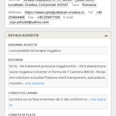
Localitate: Oradea, Cod postal: 410167
Tara:
Romania
Website:
https://www.spitaljudetean-oradea.ro
Tel:
+40
259434406
Fax:
+40 259417169
E-mail:
scjo.achizitii@yahoo.com
DETALII ACHIZITIE
DENUMIRE ACHIZITIE
consumabile kit terapie negativa
DESCRIERE
Kit XL - Kit tratament presiune negativa Kit L - Kit tratament pre
siune negativa Conector in forma de Y Canistra 800 ml - Recipi
ent colectare exsudat Plasture steril transparent, autoadeziv,
rezisten
...
mai departe
CONDITII DE LIVRARE:
Livrarea se va face in termen de 3 zile conform co
...
mai depar
te
CONDITII DE PLATA: