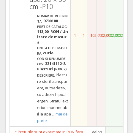
cm -P10
NUMAR DE REFERIN
9700100
TA:
PRET DE CATALOG:
113,00 RON / Un
1
1
102,00
102,00
102,00
102,00
itate de masur
a
UNITATE DE MASU
cutie
RA:
COD SI DENUMIRE
33141112-8
CPV:
Plasturi (Rev.2)
Plastu
DESCRIERE:
re steril transpar
ent, autoadeziv,
cu adeziv hipoal
ergen. Stratul ext
erior impermeab
il la apa
...
mai de
parte
* Preturile sunt exprimate in RON fara
Valori