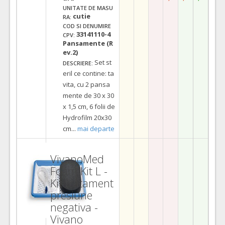
UNITATE DE MASU
cutie
RA:
COD SI DENUMIRE
33141110-4
CPV:
Pansamente (R
ev.2)
Set st
DESCRIERE:
eril ce contine: ta
vita, cu 2 pansa
mente de 30 x 30
x 1,5 cm, 6 folii de
Hydrofilm 20x30
cm
...
mai departe
VivanoMed
Foam Kit L -
Kit tratament
presiune
negativa -
Vivano