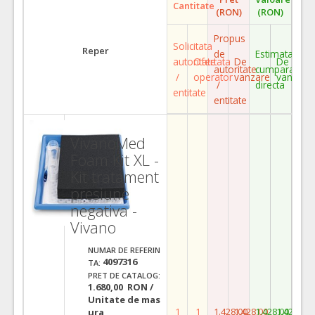
Cantitate
(RON)
(RON)
Propus
Solicitata
Reper
de
Estimata
autoritate
Ofertata
De
De
autoritate
cumparare
/
operator
vanzare
vanzare
/
directa
entitate
entitate
VivanoMed
Foam Kit XL -
Kit tratament
presiune
negativa -
Vivano
NUMAR DE REFERIN
4097316
TA:
PRET DE CATALOG:
1.680,00 RON /
Unitate de mas
1
1
1.428,00
1.428,00
1.428,00
1.428,00
ura