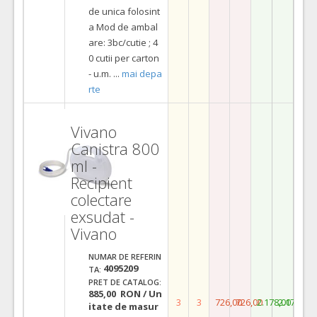
de unica folosint
a Mod de ambal
are: 3bc/cutie ; 4
0 cutii per carton
- u.m.
...
mai depa
rte
Vivano
Canistra 800
ml -
Recipient
colectare
exsudat -
Vivano
NUMAR DE REFERIN
4095209
TA:
PRET DE CATALOG:
885,00 RON / Un
3
3
726,00
726,00
2.178,00
2.178,00
itate de masur