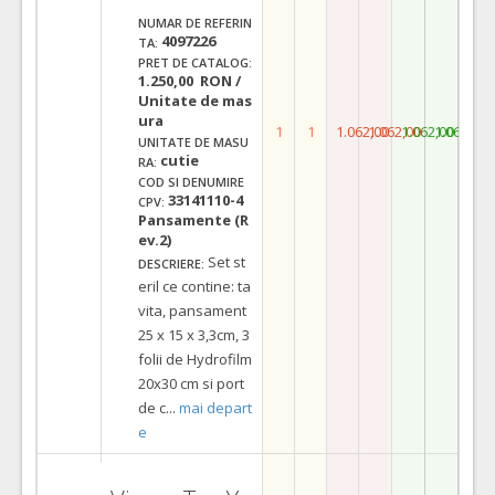
NUMAR DE REFERIN
4097226
TA:
PRET DE CATALOG:
1.250,00 RON /
Unitate de mas
ura
1
1
1.062,00
1.062,00
1.062,00
1.062,00
UNITATE DE MASU
cutie
RA:
COD SI DENUMIRE
33141110-4
CPV:
Pansamente (R
ev.2)
Set st
DESCRIERE:
eril ce contine: ta
vita, pansament
25 x 15 x 3,3cm, 3
folii de Hydrofilm
20x30 cm si port
de c
...
mai depart
e