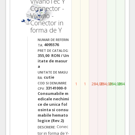
VivanoTec Y
Connector -
Vivano -
Conector in
forma de Y
NUMAR DE REFERIN
4095576
TA:
PRET DE CATALOG:
355,00 RON / Un
itate de masur
a
UNITATE DE MASU
cutie
RA:
COD SI DENUMIRE
1
1
284,00
284,00
284,00
284,00
33141000-0
CPV:
Consumabile m
edicale nechimi
ce de unica fol
osinta si consu
mabile hemato
logice (Rev.2)
Conec
DESCRIERE:
tor in forma de Y-