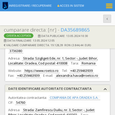
|
INREGISTRARE / RECUPERARE
ACCES IN SISTEM
RO
EN
cumparare directa: [nr] -
DA35689865
DATA PUBLICARE: 13.05.2024 10:30
OFERTA ACCEPTATA
DATE IDENTIFICARE OFERTANT
DATA FINALIZARE: 13.05.2024 12:05
VALOARE CUMPARARE DIRECTA: 19.128,39 RON (3.844,44 EUR)
Ofertant:
S.C. RO ET CO INTERNATIONAL S.A. S.A.
CIF:
3736380
Adresa:
Strada: Szigligeti Ede, nr. 1, Sector: -, Judet: Bihor,
Localitate: Oradea, Cod postal: 410008
Tara:
Romania
Website:
https://www.roetco.ro
Tel:
+40 259463939
Fax:
+40 259463939
E-mail:
alexandra.hava@roetco.ro
DATE IDENTIFICARE AUTORITATE CONTRACTANTA
Autoritatea contractanta:
COMPANIA DE APA ORADEA S.A.
CIF:
54760
Adresa:
Strada: Zamfirescu Duiliu, nr. 3, Sector: -, Judet:
Bihor, Localitate: Oradea, Cod postal: 410202
Tara: