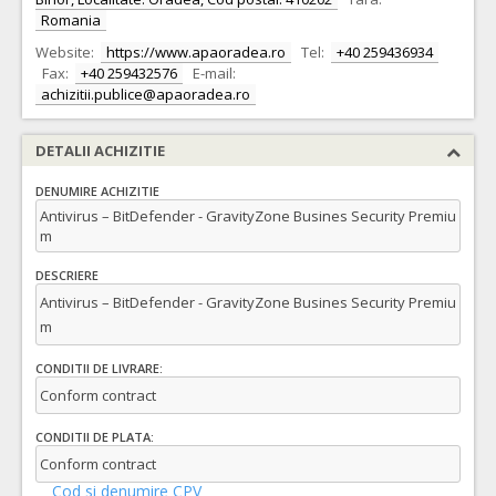
Romania
Website:
https://www.apaoradea.ro
Tel:
+40 259436934
Fax:
+40 259432576
E-mail:
achizitii.publice@apaoradea.ro
DETALII ACHIZITIE
DENUMIRE ACHIZITIE
Antivirus – BitDefender - GravityZone Busines Security Premiu
m
DESCRIERE
Antivirus – BitDefender - GravityZone Busines Security Premiu
m
CONDITII DE LIVRARE:
Conform contract
CONDITII DE PLATA:
Conform contract
Cod si denumire CPV