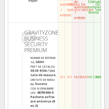
Reper
de
Estimata
autoritate
Ofertata
De
De
autoritate
cumparare
/
operator
vanzare
vanzare
/
directa
entitate
entitate
GRAVITYZONE
BUSINESS
SECURITY
PREMIUM
NUMAR DE REFERIN
GRAV
TA:
PRET DE CATALOG:
59,59 RON / Uni
tate de masura
321
321
59,59
59,59
19.128,39
19.128,3
UNITATE DE MASU
bucata
RA:
COD SI DENUMIRE
48761000-0
CPV:
Pachete softw
are antivirus (R
ev.2)