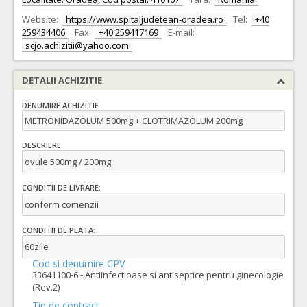
Website:
https://www.spitaljudetean-oradea.ro
Tel:
+40
259434406
Fax:
+40 259417169
E-mail:
scjo.achizitii@yahoo.com
DETALII ACHIZITIE
DENUMIRE ACHIZITIE
METRONIDAZOLUM 500mg + CLOTRIMAZOLUM 200mg
DESCRIERE
ovule 500mg / 200mg
CONDITII DE LIVRARE:
conform comenzii
CONDITII DE PLATA:
60zile
Cod si denumire CPV
33641100-6 - Antiinfectioase si antiseptice pentru ginecologie
(Rev.2)
Tip de contract