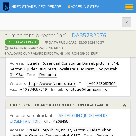
|
INREGISTRARE / RECUPERARE
ACCES IN SISTEM
RO
EN
cumparare directa: [nr] -
DA35782076
DATA PUBLICARE: 23.05.2024 10:37
OFERTA ACCEPTATA
DATE IDENTIFICARE OFERTANT
DATA FINALIZARE: 24.05.2024 07:30
VALOARE CUMPARARE DIRECTA: 494,40 RON (99,36 EUR)
Ofertant:
S.C. FARMEXIM S.A. S.A.
CIF:
335278
Adresa:
Strada: Rosenthal Constantin Daniel, pictor, nr. 14,
Sector: 1, Judet: Bucuresti, Localitate: Bucuresti, Cod postal:
011934
Tara:
Romania
Website:
https://www.farmexim.ro
Tel:
+40 213082500
Fax:
+40 374097949
E-mail:
elicitatie@farmexim.ro
DATE IDENTIFICARE AUTORITATE CONTRACTANTA
Autoritatea contractanta:
SPITAL CLINIC JUDETEAN DE
URGENTA BIHOR
CIF:
4208498
Adresa:
Strada: Republicii, nr. 37, Sector: -, Judet: Bihor,
Localitate: Oradea, Cod postal: 410167
Tara:
Romania