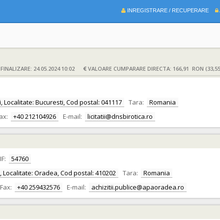
INREGISTRARE / RECUPERARE
INALIZARE: 24.05.2024 10:02
VALOARE CUMPARARE DIRECTA: 166,91 RON (33,5
i, Localitate: Bucuresti, Cod postal: 041117
Tara:
Romania
ax:
+40 212104926
E-mail:
licitatii@dnsbirotica.ro
IF:
54760
or, Localitate: Oradea, Cod postal: 410202
Tara:
Romania
Fax:
+40 259432576
E-mail:
achizitii.publice@apaoradea.ro