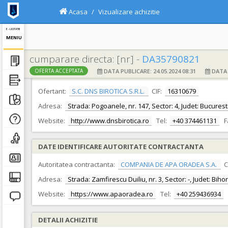
Acasa
Vizualizare achizitie
E - LICITATIE
MENIU
cumparare directa: [nr] -
DA35790821
DATA PUBLICARE: 24.05.2024 08:31
DATA F
OFERTA ACCEPTATA
DATE IDENTIFICARE OFERTANT
Ofertant:
S.C. DNS BIROTICA S.R.L.
CIF:
16310679
Adresa:
Strada: Pogoanele, nr. 147, Sector: 4, Judet: Bucurest
Website:
http://www.dnsbirotica.ro
Tel:
+40 374461131
F
DATE IDENTIFICARE AUTORITATE CONTRACTANTA
Autoritatea contractanta:
COMPANIA DE APA ORADEA S.A.
C
Adresa:
Strada: Zamfirescu Duiliu, nr. 3, Sector: -, Judet: Bih
Website:
https://www.apaoradea.ro
Tel:
+40 259436934
DETALII ACHIZITIE