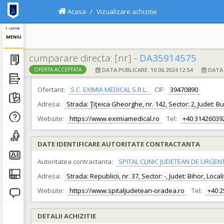
Acasa
Vizualizare achizitie
E - LICITATIE
MENIU
cumparare directa: [nr] -
DA35914575
DATA PUBLICARE: 10.06.2024 12:54
DATA F
OFERTA ACCEPTATA
DATE IDENTIFICARE OFERTANT
Ofertant:
S.C. EXIMIA MEDICAL S.R.L.
CIF:
39470890
Adresa:
Strada: Ţiţeica Gheorghe, nr. 142, Sector: 2, Judet: B
Website:
https://www.eximiamedical.ro
Tel:
+40 31426039
DATE IDENTIFICARE AUTORITATE CONTRACTANTA
Autoritatea contractanta:
SPITAL CLINIC JUDETEAN DE URGEN
Adresa:
Strada: Republicii, nr. 37, Sector: -, Judet: Bihor, Loc
Website:
https://www.spitaljudetean-oradea.ro
Tel:
+40 
DETALII ACHIZITIE