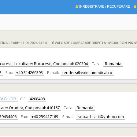
INREGISTRARE / RECUPERARE
INALIZARE: 11.06.2024 14:14
VALOARE CUMPARARE DIRECTA: 480,00 RON (96,4
ucuresti, Localitate: Bucuresti, Cod postal: 020304
Tara:
Romania
2
Fax:
+40 314260393
E-mail:
tenders@eximiamedical.ro
TA BIHOR
CIF:
4208498
alitate: Oradea, Cod postal: 410167
Tara:
Romania
259434406
Fax:
+40 259417169
E-mail:
scjo.achizitii@yahoo.com