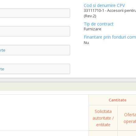
Cod si denumire CPV
33111710-1 - Accesorii pentr
(Rev.2)
Tip de contract
Furnizare
Finantare prin fonduri com
Nu
rte
te
Cantitate
Solicitata
Ofert
autoritate /
opera
entitate