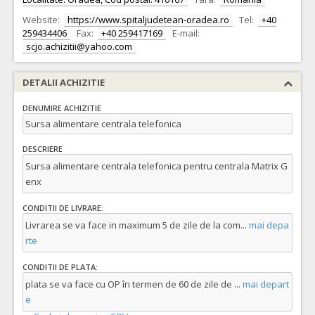
Website:
https://www.spitaljudetean-oradea.ro
Tel:
+40
259434406
Fax:
+40 259417169
E-mail:
scjo.achizitii@yahoo.com
DETALII ACHIZITIE
DENUMIRE ACHIZITIE
Sursa alimentare centrala telefonica
DESCRIERE
Sursa alimentare centrala telefonica pentru centrala Matrix G
enx
CONDITII DE LIVRARE:
Livrarea se va face in maximum 5 de zile de la com
...
mai depa
rte
CONDITII DE PLATA:
plata se va face cu OP în termen de 60 de zile de
...
mai depart
e