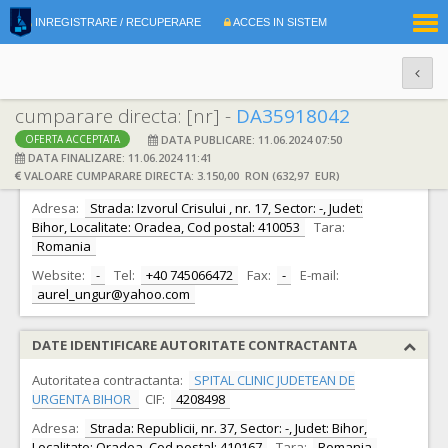
|
INREGISTRARE / RECUPERARE
ACCES IN SISTEM
RO
EN
cumparare directa: [nr] -
DA35918042
DATA PUBLICARE: 11.06.2024 07:50
OFERTA ACCEPTATA
DATE IDENTIFICARE OFERTANT
DATA FINALIZARE: 11.06.2024 11:41
VALOARE CUMPARARE DIRECTA: 3.150,00 RON (632,97 EUR)
Ofertant:
S.C. NETWORKTEL 2008 S.R.L.
CIF:
24244754
Adresa:
Strada: Izvorul Crisului , nr. 17, Sector: -, Judet:
Bihor, Localitate: Oradea, Cod postal: 410053
Tara:
Romania
Website:
-
Tel:
+40 745066472
Fax:
-
E-mail:
aurel_ungur@yahoo.com
DATE IDENTIFICARE AUTORITATE CONTRACTANTA
Autoritatea contractanta:
SPITAL CLINIC JUDETEAN DE
URGENTA BIHOR
CIF:
4208498
Adresa:
Strada: Republicii, nr. 37, Sector: -, Judet: Bihor,
Localitate: Oradea, Cod postal: 410167
Tara:
Romania