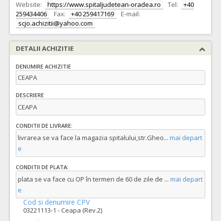
Website:
https://www.spitaljudetean-oradea.ro
Tel:
+40
259434406
Fax:
+40 259417169
E-mail:
scjo.achizitii@yahoo.com
DETALII ACHIZITIE
DENUMIRE ACHIZITIE
CEAPA
DESCRIERE
CEAPA
CONDITII DE LIVRARE:
livrarea se va face la magazia spitalului,str.Gheo
...
mai depart
e
CONDITII DE PLATA:
plata se va face cu OP în termen de 60 de zile de
...
mai depart
e
Cod si denumire CPV
03221113-1 - Ceapa (Rev.2)