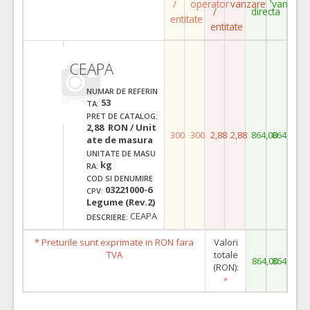
/
operator
vanzare
vanzare
/
directa
entitate
entitate
CEAPA
NUMAR DE REFERIN
53
TA:
PRET DE CATALOG:
2,88 RON / Unit
300
300
2,88
2,88
864,00
864,00
ate de masura
UNITATE DE MASU
kg
RA:
COD SI DENUMIRE
03221000-6
CPV:
Legume (Rev.2)
CEAPA
DESCRIERE:
* Preturile sunt exprimate in RON fara
Valori
TVA
totale
864,00
864,00
(RON):
*