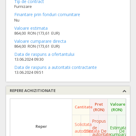
Tip de contract
Furnizare
Finantare prin fonduri comunitare
Nu
Valoare estimata
864,00 RON (173,61 EUR)
Valoare cumparare directa
864,00 RON (173,61 EUR)
Data de raspuns a ofertantului
13.06.2024 09:30
Data de raspuns a autoritatii contractante
13.06.2024 09:51
REPERE ACHIZITIONATE
Pret
Valoare
Cantitate
(RON)
(RON)
Propus
Solicitata
Reper
de
Estimata
autoritate
Ofertata
De
De
autoritate
cumparare