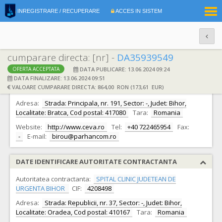
|
INREGISTRARE / RECUPERARE
ACCES IN SISTEM
RO
EN
cumparare directa: [nr] -
DA35939549
DATA PUBLICARE: 13.06.2024 09:24
OFERTA ACCEPTATA
DATE IDENTIFICARE OFERTANT
DATA FINALIZARE: 13.06.2024 09:51
VALOARE CUMPARARE DIRECTA: 864,00 RON (173,61 EUR)
Ofertant:
S.C. PARHAN COM S.R.L.
CIF:
4491776
Adresa:
Strada: Principala, nr. 191, Sector: -, Judet: Bihor,
Localitate: Bratca, Cod postal: 417080
Tara:
Romania
Website:
http://www.ceva.ro
Tel:
+40 722465954
Fax:
-
E-mail:
birou@parhancom.ro
DATE IDENTIFICARE AUTORITATE CONTRACTANTA
Autoritatea contractanta:
SPITAL CLINIC JUDETEAN DE
URGENTA BIHOR
CIF:
4208498
Adresa:
Strada: Republicii, nr. 37, Sector: -, Judet: Bihor,
Localitate: Oradea, Cod postal: 410167
Tara:
Romania