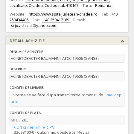
Localitate: Oradea, Cod postal: 410167
Tara:
Romania
Website:
https://www.spitaljudetean-oradea.ro
Tel:
+40
259434406
Fax:
+40 259417169
E-mail:
scjo.achizitii@yahoo.com
DETALII ACHIZITIE
DENUMIRE ACHIZITIE
ACINETOBACTER BAUMANNII ATCC 19606 (5 ANSE)
DESCRIERE
ACINETOBACTER BAUMANNII ATCC 19606 (5 ANSE)
CONDITII DE LIVRARE:
Livrarea se va face dupa transmiterea comenzii de
...
mai dep
arte
CONDITII DE PLATA:
60 DE ZILE
Cod si denumire CPV
33698100-0 - Culturi microbiologice (Rev.2)