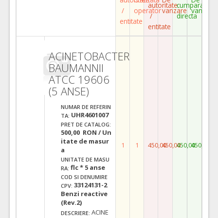
autoritate
cumparare
/
operator
vanzare
vanzare
/
directa
entitate
entitate
ACINETOBACTER
BAUMANNII
ATCC 19606
(5 ANSE)
NUMAR DE REFERIN
UHR4601007
TA:
PRET DE CATALOG:
500,00 RON / Un
itate de masur
1
1
450,00
450,00
450,00
450,00
a
UNITATE DE MASU
flc * 5 anse
RA:
COD SI DENUMIRE
33124131-2
CPV:
Benzi reactive
(Rev.2)
ACINE
DESCRIERE: