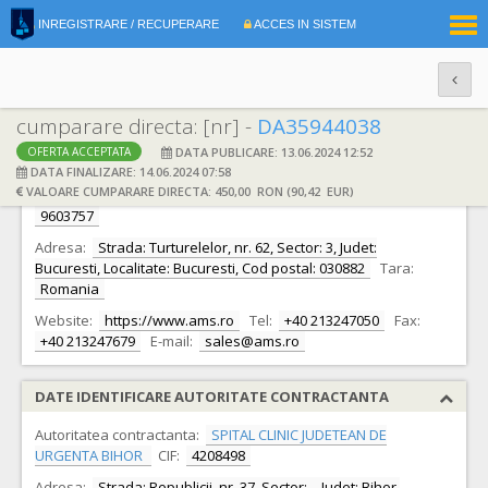
|
INREGISTRARE / RECUPERARE
ACCES IN SISTEM
RO
EN
cumparare directa: [nr] -
DA35944038
DATA PUBLICARE: 13.06.2024 12:52
OFERTA ACCEPTATA
DATE IDENTIFICARE OFERTANT
DATA FINALIZARE: 14.06.2024 07:58
VALOARE CUMPARARE DIRECTA: 450,00 RON (90,42 EUR)
Ofertant:
S.C. A.M.S. 2000 TRADING IMPEX S.R.L.
CIF:
9603757
Adresa:
Strada: Turturelelor, nr. 62, Sector: 3, Judet:
Bucuresti, Localitate: Bucuresti, Cod postal: 030882
Tara:
Romania
Website:
https://www.ams.ro
Tel:
+40 213247050
Fax:
+40 213247679
E-mail:
sales@ams.ro
DATE IDENTIFICARE AUTORITATE CONTRACTANTA
Autoritatea contractanta:
SPITAL CLINIC JUDETEAN DE
URGENTA BIHOR
CIF:
4208498
Adresa:
Strada: Republicii, nr. 37, Sector: -, Judet: Bihor,