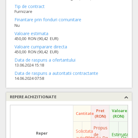
Tip de contract
Furnizare
Finantare prin fonduri comunitare
Nu
Valoare estimata
450,00 RON (90,42 EUR)
Valoare cumparare directa
450,00 RON (90,42 EUR)
Data de raspuns a ofertantului
13.06.2024 15:18
Data de raspuns a autoritatii contractante
14.06.2024 07:58
REPERE ACHIZITIONATE
Pret
Valoare
Cantitate
(RON)
(RON)
Propus
Solicitata
Reper
de
Estimata
autoritate
Ofertata
De
De