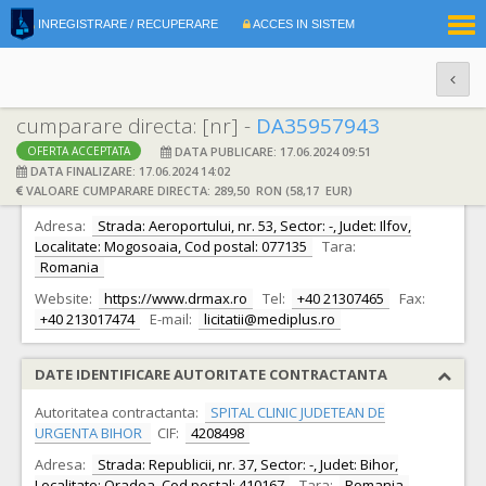
|
INREGISTRARE / RECUPERARE
ACCES IN SISTEM
RO
EN
cumparare directa: [nr] -
DA35957943
DATA PUBLICARE: 17.06.2024 09:51
OFERTA ACCEPTATA
DATE IDENTIFICARE OFERTANT
DATA FINALIZARE: 17.06.2024 14:02
VALOARE CUMPARARE DIRECTA: 289,50 RON (58,17 EUR)
Ofertant:
S.C. DR.MAX S.R.L.
CIF:
9378655
Adresa:
Strada: Aeroportului, nr. 53, Sector: -, Judet: Ilfov,
Localitate: Mogosoaia, Cod postal: 077135
Tara:
Romania
Website:
https://www.drmax.ro
Tel:
+40 21307465
Fax:
+40 213017474
E-mail:
licitatii@mediplus.ro
DATE IDENTIFICARE AUTORITATE CONTRACTANTA
Autoritatea contractanta:
SPITAL CLINIC JUDETEAN DE
URGENTA BIHOR
CIF:
4208498
Adresa:
Strada: Republicii, nr. 37, Sector: -, Judet: Bihor,
Localitate: Oradea, Cod postal: 410167
Tara:
Romania