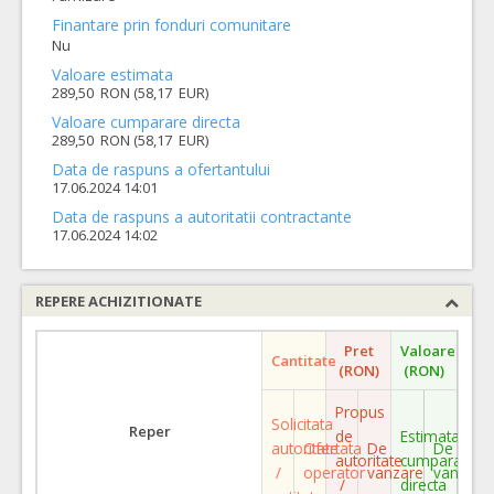
Finantare prin fonduri comunitare
Nu
Valoare estimata
289,50 RON (58,17 EUR)
Valoare cumparare directa
289,50 RON (58,17 EUR)
Data de raspuns a ofertantului
17.06.2024 14:01
Data de raspuns a autoritatii contractante
17.06.2024 14:02
REPERE ACHIZITIONATE
Pret
Valoare
Cantitate
(RON)
(RON)
Propus
Solicitata
Reper
de
Estimata
autoritate
Ofertata
De
De
autoritate
cumparare
/
operator
vanzare
vanzare
/
directa