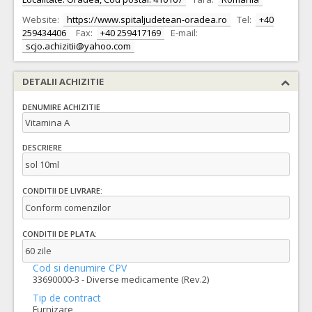
Website:
https://www.spitaljudetean-oradea.ro
Tel:
+40
259434406
Fax:
+40 259417169
E-mail:
scjo.achizitii@yahoo.com
DETALII ACHIZITIE
DENUMIRE ACHIZITIE
Vitamina A
DESCRIERE
sol 10ml
CONDITII DE LIVRARE:
Conform comenzilor
CONDITII DE PLATA:
60 zile
Cod si denumire CPV
33690000-3 - Diverse medicamente (Rev.2)
Tip de contract
Furnizare