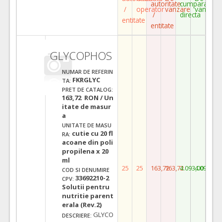
autoritate
cumparare
/
operator
vanzare
vanzare
/
directa
entitate
entitate
GLYCOPHOS
NUMAR DE REFERIN
FKRGLYC
TA:
PRET DE CATALOG:
163,72 RON / Un
itate de masur
a
UNITATE DE MASU
cutie cu 20 fl
RA:
acoane din poli
propilena x 20
ml
25
25
163,72
163,72
4.093,00
4.093,00
COD SI DENUMIRE
33692210-2
CPV:
Solutii pentru
nutritie parent
erala (Rev.2)
GLYCO
DESCRIERE: