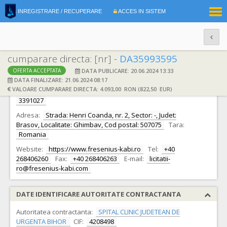
|
INREGISTRARE / RECUPERARE
ACCES IN SISTEM
RO
EN
cumparare directa: [nr] -
DA35993595
DATA PUBLICARE: 20.06.2024 13:33
OFERTA ACCEPTATA
DATE IDENTIFICARE OFERTANT
DATA FINALIZARE: 21.06.2024 08:17
VALOARE CUMPARARE DIRECTA: 4.093,00 RON (822,50 EUR)
Ofertant:
S.C. FRESENIUS KABI ROMANIA S.R.L.
CIF:
3391027
Adresa:
Strada: Henri Coanda, nr. 2, Sector: -, Judet:
Brasov, Localitate: Ghimbav, Cod postal: 507075
Tara:
Romania
Website:
https://www.fresenius-kabi.ro
Tel:
+40
268406260
Fax:
+40 268406263
E-mail:
licitatii-
ro@fresenius-kabi.com
DATE IDENTIFICARE AUTORITATE CONTRACTANTA
Autoritatea contractanta:
SPITAL CLINIC JUDETEAN DE
URGENTA BIHOR
CIF:
4208498