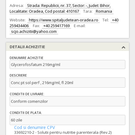
Adresa:
Strada: Republicii, nr. 37, Sector: -, Judet: Bihor,
Localitate: Oradea, Cod postal: 410167
Tara:
Romania
Website:
https://www.spitaljudetean-oradea.ro
Tel:
+40
259434406
Fax:
+40 259417169
E-mail:
scjo.achizitii@yahoo.com
DETALII ACHIZITIE
DENUMIRE ACHIZITIE
Glycerofosfatum 216mg/ml
DESCRIERE
Conc pt sol perf , 216mg/ml, fl 20ml
CONDITII DE LIVRARE:
Conform comenzilor
CONDITII DE PLATA:
60 zile
Cod si denumire CPV
33692210-2 - Solutii pentru nutritie parenterala (Rev.2)