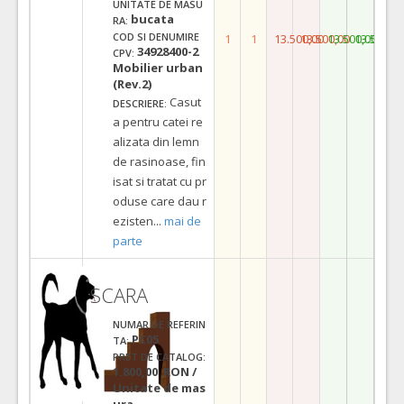
UNITATE DE MASU
bucata
RA:
COD SI DENUMIRE
1
1
13.500,00
13.500,00
13.500,00
13.500,0
34928400-2
CPV:
Mobilier urban
(Rev.2)
Casut
DESCRIERE:
a pentru catei re
alizata din lemn
de rasinoase, fin
isat si tratat cu pr
oduse care dau r
ezisten
...
mai de
parte
SCARA
NUMAR DE REFERIN
PC05
TA:
PRET DE CATALOG:
1.800,00 RON /
Unitate de mas
ura