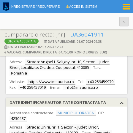
|
INREGISTRARE / RECUPERARE
ACCES IN SISTEM
RO
EN
cumparare directa: [nr] -
DA36041911
DATA PUBLICARE: 01.07.2024 09:38
OFERTA ACCEPTATA
DATE IDENTIFICARE OFERTANT
DATA FINALIZARE: 02.07.2024 12:23
VALOARE CUMPARARE DIRECTA: 64.750,00 RON (13.009,85 EUR)
Ofertant:
S.C. IMSAURISA S.R.L.
CIF:
26931797
Adresa:
Strada: Anghel I. Saligny, nr. 10, Sector: -, Judet:
Bihor, Localitate: Oradea, Cod postal: 410085
Tara:
Romania
Website:
https://www.imsaurisa.ro
Tel:
+40 259459979
Fax:
+40 259457019
E-mail:
info@imsaurisa.ro
DATE IDENTIFICARE AUTORITATE CONTRACTANTA
Autoritatea contractanta:
MUNICIPIUL ORADEA
CIF:
4230487
Adresa:
Strada: Unirii, nr. 1, Sector: -, Judet: Bihor,
Localitate: Oradea, Cod postal: 410100
Tara:
Romania