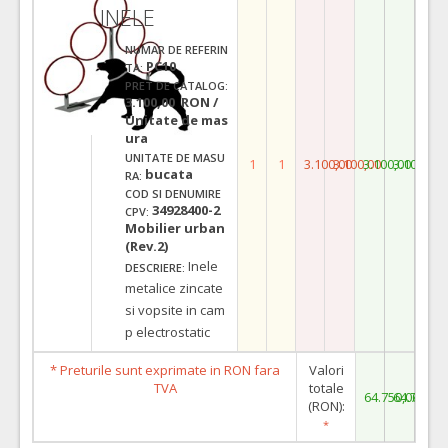
INELE
NUMAR DE REFERIN
PC10
TA:
PRET DE CATALOG:
3.100,00 RON /
Unitate de mas
ura
UNITATE DE MASU
1
1
3.100,00
3.100,00
3.100,00
3.100,00
bucata
RA:
COD SI DENUMIRE
34928400-2
CPV:
Mobilier urban
(Rev.2)
Inele
DESCRIERE:
metalice zincate
si vopsite in cam
p electrostatic
* Preturile sunt exprimate in RON fara
Valori
TVA
totale
64.750,00
64.750,0
(RON):
*