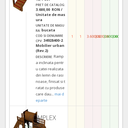
PRET DE CATALOG:
3.600,00 RON /
Unitate de mas
ura
UNITATE DE MASU
bucata
RA:
COD SI DENUMIRE
1
1
3.600,00
3.600,00
3.600,00
3.600,00
34928400-2
CPV:
Mobilier urban
(Rev.2)
Ramp
DESCRIERE:
a inclinata pentr
u catei realizata
din lemn de rasi
noase, finisat si t
ratat cu produse
care dau
...
mai d
eparte
COMPLEX
CAINI