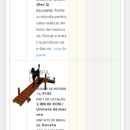
(Rev.2)
Ramp
DESCRIERE:
a rotunda pentru
catei realizat din
lemn de rasinoa
se, finisat si trata
t cu produse car
e dau re
...
mai de
parte
RAMPA
DREAPTA
NUMAR DE REFERIN
PC03
TA:
PRET DE CATALOG:
2.900,00 RON /
Unitate de mas
ura
UNITATE DE MASU
bucata
RA: