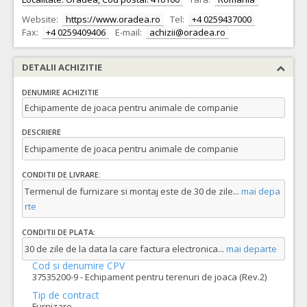
Website:
https://www.oradea.ro
Tel:
+4 0259437000
Fax:
+4 0259409406
E-mail:
achizii@oradea.ro
DETALII ACHIZITIE
DENUMIRE ACHIZITIE
Echipamente de joaca pentru animale de companie
DESCRIERE
Echipamente de joaca pentru animale de companie
CONDITII DE LIVRARE:
Termenul de furnizare si montaj este de 30 de zile
...
mai depa
rte
CONDITII DE PLATA:
30 de zile de la data la care factura electronica
...
mai departe
Cod si denumire CPV
37535200-9 - Echipament pentru terenuri de joaca (Rev.2)
Tip de contract
Furnizare