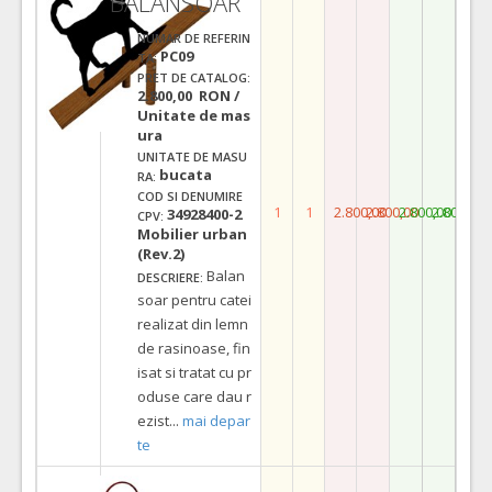
BALANSOAR
NUMAR DE REFERIN
PC09
TA:
PRET DE CATALOG:
2.800,00 RON /
Unitate de mas
ura
UNITATE DE MASU
bucata
RA:
COD SI DENUMIRE
1
1
2.800,00
2.800,00
2.800,00
2.800,00
34928400-2
CPV:
Mobilier urban
(Rev.2)
Balan
DESCRIERE:
soar pentru catei
realizat din lemn
de rasinoase, fin
isat si tratat cu pr
oduse care dau r
ezist
...
mai depar
te