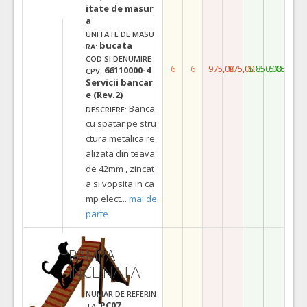
itate de masur
a
UNITATE DE MASU
bucata
RA:
COD SI DENUMIRE
6
6
975,00
975,00
5.850,00
5.850,00
66110000-4
CPV:
Servicii bancar
e (Rev.2)
Banca
DESCRIERE:
cu spatar pe stru
ctura metalica re
alizata din teava
de 42mm , zincat
a si vopsita in ca
mp elect
...
mai de
parte
RAMPA
INCLINATA
NUMAR DE REFERIN
PC07
TA: