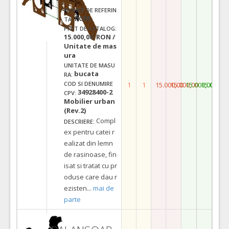
NUMAR DE REFERIN
PC08
TA:
PRET DE CATALOG:
15.000,00 RON /
Unitate de mas
ura
UNITATE DE MASU
bucata
RA:
COD SI DENUMIRE
1
1
15.000,00
15.000,00
15.000,00
15.000,0
34928400-2
CPV:
Mobilier urban
(Rev.2)
Compl
DESCRIERE:
ex pentru catei r
ealizat din lemn
de rasinoase, fin
isat si tratat cu pr
oduse care dau r
ezisten
...
mai de
parte