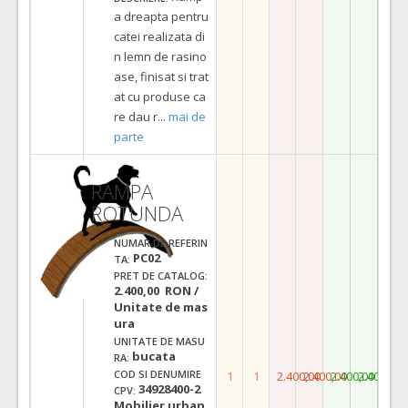
a dreapta pentru
catei realizata di
n lemn de rasino
ase, finisat si trat
at cu produse ca
re dau r
...
mai de
parte
RAMPA
ROTUNDA
NUMAR DE REFERIN
PC02
TA:
PRET DE CATALOG:
2.400,00 RON /
Unitate de mas
ura
UNITATE DE MASU
bucata
RA:
COD SI DENUMIRE
1
1
2.400,00
2.400,00
2.400,00
2.400,00
34928400-2
CPV:
Mobilier urban