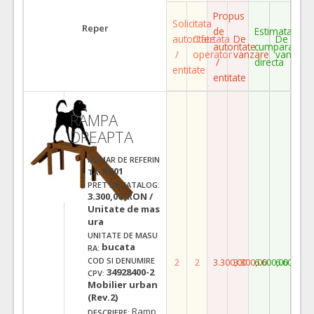
Propus
Solicitata
Reper
de
Estimata
autoritate
Ofertata
De
De
autoritate
cumparare
/
operator
vanzare
vanzare
/
directa
entitate
entitate
RAMPA
DREAPTA
NUMAR DE REFERIN
PC01
TA:
PRET DE CATALOG:
3.300,00 RON /
Unitate de mas
ura
UNITATE DE MASU
bucata
RA:
COD SI DENUMIRE
2
2
3.300,00
3.300,00
6.600,00
6.600,00
34928400-2
CPV:
Mobilier urban
(Rev.2)
Ramp
DESCRIERE: