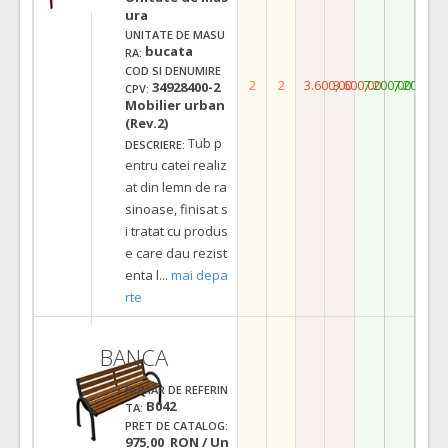
ura
UNITATE DE MASU
bucata
RA:
COD SI DENUMIRE
2
2
3.600,00
3.600,00
7.200,00
7.200,00
34928400-2
CPV:
Mobilier urban
(Rev.2)
Tub p
DESCRIERE:
entru catei realiz
at din lemn de ra
sinoase, finisat s
i tratat cu produs
e care dau rezist
enta l
...
mai depa
rte
BANCA
NUMAR DE REFERIN
B042
TA:
PRET DE CATALOG:
975,00 RON / Un