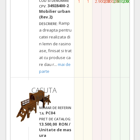
COD SI DENUMIRE
1
1
2.900,00
2.900,00
2.900,00
2.900,00
34928400-2
CPV:
Mobilier urban
(Rev.2)
Ramp
DESCRIERE:
a dreapta pentru
catei realizata di
n lemn de rasino
ase, finisat si trat
at cu produse ca
re dau r
...
mai de
parte
CASUTA
CAINI
NUMAR DE REFERIN
PC04
TA:
PRET DE CATALOG:
13.500,00 RON /
Unitate de mas
ura