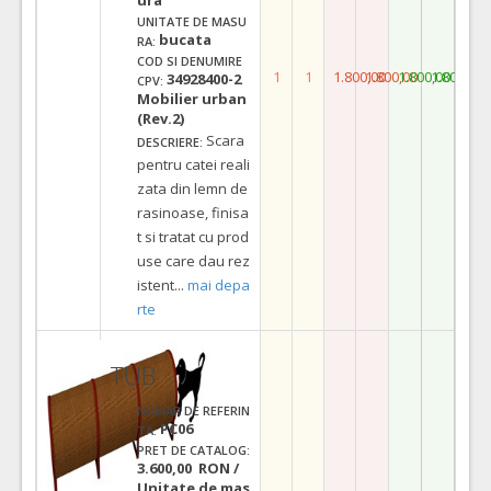
UNITATE DE MASU
bucata
RA:
COD SI DENUMIRE
1
1
1.800,00
1.800,00
1.800,00
1.800,00
34928400-2
CPV:
Mobilier urban
(Rev.2)
Scara
DESCRIERE:
pentru catei reali
zata din lemn de
rasinoase, finisa
t si tratat cu prod
use care dau rez
istent
...
mai depa
rte
TUB
NUMAR DE REFERIN
PC06
TA:
PRET DE CATALOG:
3.600,00 RON /
Unitate de mas