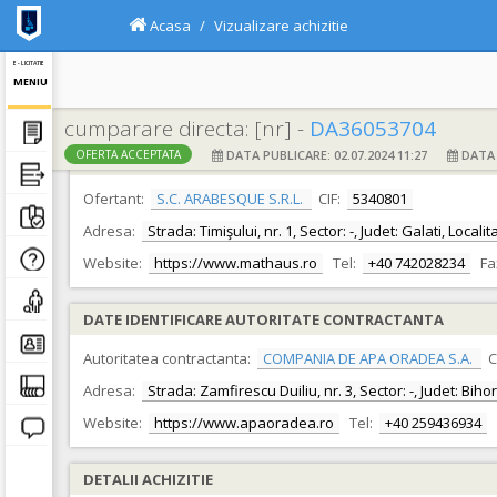
Acasa
Vizualizare achizitie
E - LICITATIE
MENIU
cumparare directa: [nr] -
DA36053704
DATA PUBLICARE: 02.07.2024 11:27
DATA F
OFERTA ACCEPTATA
DATE IDENTIFICARE OFERTANT
Ofertant:
S.C. ARABESQUE S.R.L.
CIF:
5340801
Adresa:
Strada: Timişului, nr. 1, Sector: -, Judet: Galati, Local
Website:
https://www.mathaus.ro
Tel:
+40 742028234
Fa
DATE IDENTIFICARE AUTORITATE CONTRACTANTA
Autoritatea contractanta:
COMPANIA DE APA ORADEA S.A.
C
Adresa:
Strada: Zamfirescu Duiliu, nr. 3, Sector: -, Judet: Bih
Website:
https://www.apaoradea.ro
Tel:
+40 259436934
DETALII ACHIZITIE