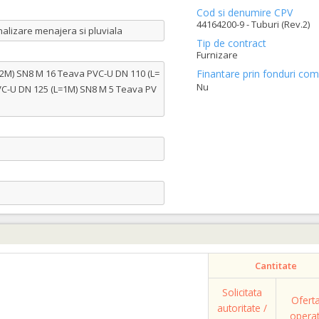
Cod si denumire CPV
44164200-9 - Tuburi (Rev.2)
alizare menajera si pluviala
Tip de contract
Furnizare
2M) SN8 M 16 Teava PVC-U DN 110 (L=
Finantare prin fonduri com
Nu
C-U DN 125 (L=1M) SN8 M 5 Teava PV
Cantitate
Solicitata
Ofert
autoritate /
opera