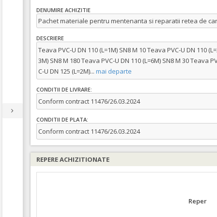
DENUMIRE ACHIZITIE
Pachet materiale pentru mentenanta si reparatii retea de can
DESCRIERE
Teava PVC-U DN 110 (L=1M) SN8 M 10 Teava PVC-U DN 110 (L=
3M) SN8 M 180 Teava PVC-U DN 110 (L=6M) SN8 M 30 Teava PV
C-U DN 125 (L=2M)
...
mai departe
CONDITII DE LIVRARE:
Conform contract 11476/26.03.2024
CONDITII DE PLATA:
Conform contract 11476/26.03.2024
REPERE ACHIZITIONATE
Reper