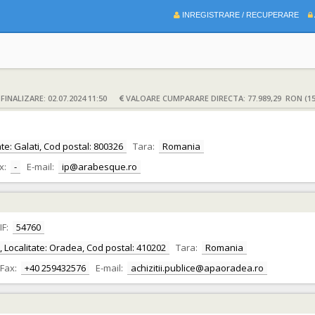
INREGISTRARE / RECUPERARE
INALIZARE: 02.07.2024 11:50
VALOARE CUMPARARE DIRECTA: 77.989,29 RON (15
itate: Galati, Cod postal: 800326
Tara:
Romania
x:
-
E-mail:
ip@arabesque.ro
IF:
54760
or, Localitate: Oradea, Cod postal: 410202
Tara:
Romania
Fax:
+40 259432576
E-mail:
achizitii.publice@apaoradea.ro