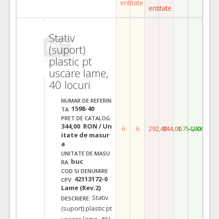
entitate
entitate
Stativ
(suport)
plastic pt
uscare lame,
40 locuri
NUMAR DE REFERIN
1598-40
TA:
PRET DE CATALOG:
344,00 RON / Un
6
6
292,40
344,00
1.754,40
2.064,00
itate de masur
a
UNITATE DE MASU
buc
RA:
COD SI DENUMIRE
42113172-0
CPV:
Lame (Rev.2)
Stativ
DESCRIERE:
(suport) plastic pt
uscare lame, 40 l