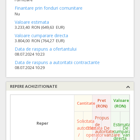
Finantare prin fonduri comunitare
Nu
Valoare estimata
3.233,40 RON (649,63 EUR)
Valoare cumparare directa
3.804,00 RON (764,27 EUR)
Data de raspuns a ofertantului
08.07.2024 10:23
Data de raspuns a autoritatii contractante
08.07.2024 10:29
REPERE ACHIZITIONATE
Pret
Valoare
Cantitate
(RON)
(RON)
Propus
Solicitata
Reper
de
Estimata
autoritate
Ofertata
De
De
autoritate
cumparare
/
operator
vanzare
vanzare
/
directa