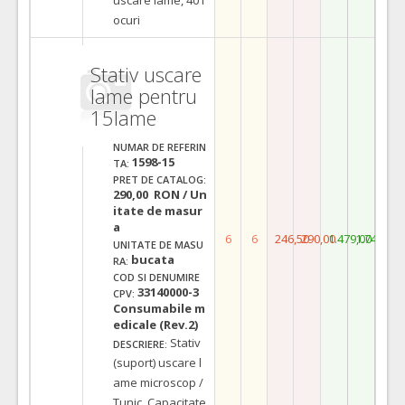
ocuri
Stativ uscare
lame pentru
15lame
NUMAR DE REFERIN
1598-15
TA:
PRET DE CATALOG:
290,00 RON / Un
itate de masur
a
6
6
246,50
290,00
1.479,00
1.740,00
UNITATE DE MASU
bucata
RA:
COD SI DENUMIRE
33140000-3
CPV:
Consumabile m
edicale (Rev.2)
Stativ
DESCRIERE:
(suport) uscare l
ame microscop /
Tunic. Capacitate