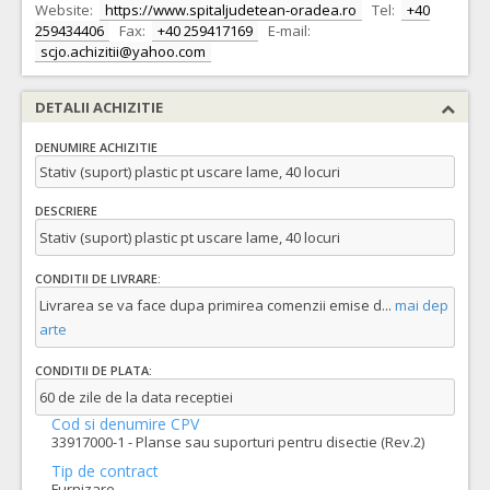
Website:
https://www.spitaljudetean-oradea.ro
Tel:
+40
259434406
Fax:
+40 259417169
E-mail:
scjo.achizitii@yahoo.com
DETALII ACHIZITIE
DENUMIRE ACHIZITIE
Stativ (suport) plastic pt uscare lame, 40 locuri
DESCRIERE
Stativ (suport) plastic pt uscare lame, 40 locuri
CONDITII DE LIVRARE:
Livrarea se va face dupa primirea comenzii emise d
...
mai dep
arte
CONDITII DE PLATA:
60 de zile de la data receptiei
Cod si denumire CPV
33917000-1 - Planse sau suporturi pentru disectie (Rev.2)
Tip de contract
Furnizare