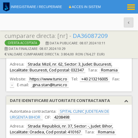
|
INREGISTRARE / RECUPERARE
ACCES IN SISTEM
RO
EN
cumparare directa: [nr] -
DA36087209
DATA PUBLICARE: 08.07.2024 10:11
OFERTA ACCEPTATA
DATE IDENTIFICARE OFERTANT
DATA FINALIZARE: 08.07.2024 10:29
VALOARE CUMPARARE DIRECTA: 3.804,00 RON (764,27 EUR)
Ofertant:
S.C. TUNIC PROD S.R.L.
CIF:
3573061
Adresa:
Strada: Mizil, nr. 62, Sector: 3, Judet: Bucuresti,
Localitate: Bucuresti, Cod postal: 032347
Tara:
Romania
Website:
https://www.tunic.ro
Tel:
+40 213216005
Fax:
-
E-mail:
gina.stan@tunic.ro
DATE IDENTIFICARE AUTORITATE CONTRACTANTA
Autoritatea contractanta:
SPITAL CLINIC JUDETEAN DE
URGENTA BIHOR
CIF:
4208498
Adresa:
Strada: Republicii, nr. 37, Sector: -, Judet: Bihor,
Localitate: Oradea, Cod postal: 410167
Tara:
Romania