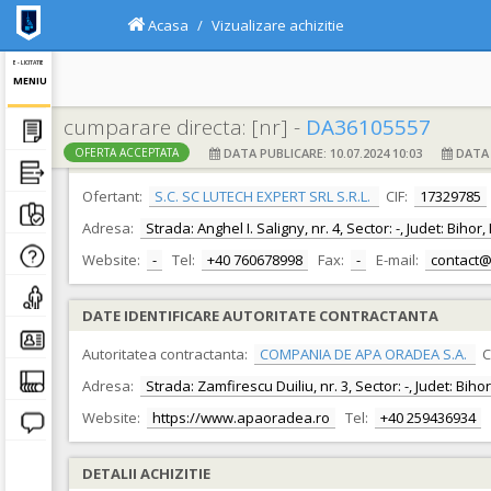
Acasa
Vizualizare achizitie
E - LICITATIE
MENIU
cumparare directa: [nr] -
DA36105557
DATA PUBLICARE: 10.07.2024 10:03
DATA F
OFERTA ACCEPTATA
DATE IDENTIFICARE OFERTANT
Ofertant:
S.C. SC LUTECH EXPERT SRL S.R.L.
CIF:
17329785
Adresa:
Strada: Anghel I. Saligny, nr. 4, Sector: -, Judet: Biho
Website:
-
Tel:
+40 760678998
Fax:
-
E-mail:
contact@
DATE IDENTIFICARE AUTORITATE CONTRACTANTA
Autoritatea contractanta:
COMPANIA DE APA ORADEA S.A.
C
Adresa:
Strada: Zamfirescu Duiliu, nr. 3, Sector: -, Judet: Bih
Website:
https://www.apaoradea.ro
Tel:
+40 259436934
DETALII ACHIZITIE