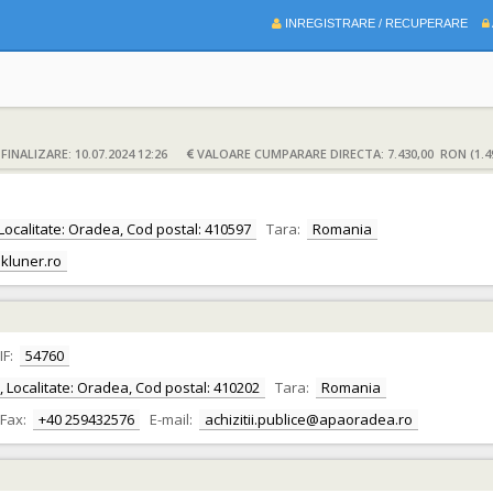
INREGISTRARE / RECUPERARE
INALIZARE: 10.07.2024 12:26
VALOARE CUMPARARE DIRECTA: 7.430,00 RON (1.4
r, Localitate: Oradea, Cod postal: 410597
Tara:
Romania
kluner.ro
IF:
54760
or, Localitate: Oradea, Cod postal: 410202
Tara:
Romania
Fax:
+40 259432576
E-mail:
achizitii.publice@apaoradea.ro