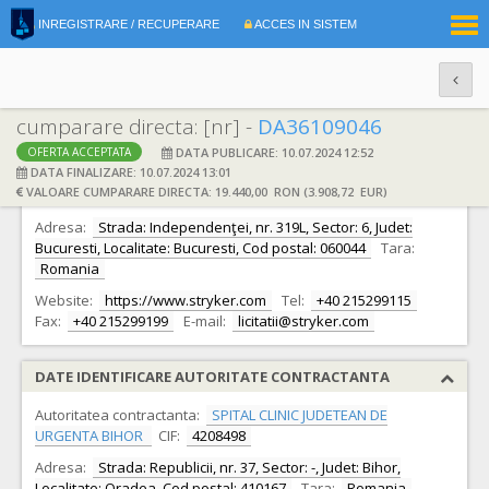
|
INREGISTRARE / RECUPERARE
ACCES IN SISTEM
RO
EN
cumparare directa: [nr] -
DA36109046
DATA PUBLICARE: 10.07.2024 12:52
OFERTA ACCEPTATA
DATE IDENTIFICARE OFERTANT
DATA FINALIZARE: 10.07.2024 13:01
VALOARE CUMPARARE DIRECTA: 19.440,00 RON (3.908,72 EUR)
Ofertant:
S.C. STRYKER ROMANIA S.R.L.
CIF:
12704530
Adresa:
Strada: Independenţei, nr. 319L, Sector: 6, Judet:
Bucuresti, Localitate: Bucuresti, Cod postal: 060044
Tara:
Romania
Website:
https://www.stryker.com
Tel:
+40 215299115
Fax:
+40 215299199
E-mail:
licitatii@stryker.com
DATE IDENTIFICARE AUTORITATE CONTRACTANTA
Autoritatea contractanta:
SPITAL CLINIC JUDETEAN DE
URGENTA BIHOR
CIF:
4208498
Adresa:
Strada: Republicii, nr. 37, Sector: -, Judet: Bihor,
Localitate: Oradea, Cod postal: 410167
Tara:
Romania