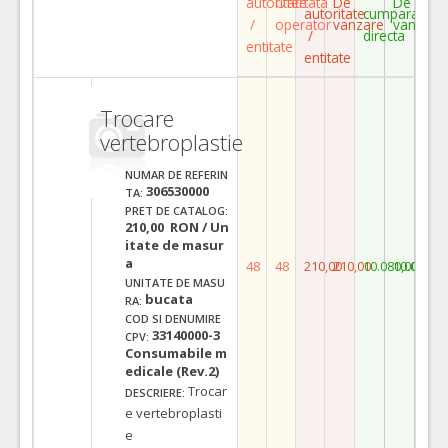
autoritate
Ofertata
De
De
autoritate
cumparare
/
operator
vanzare
vanzare
/
directa
entitate
entitate
Trocare
vertebroplastie
NUMAR DE REFERIN
306530000
TA:
PRET DE CATALOG:
210,00 RON / Un
itate de masur
a
48
48
210,00
210,00
10.080,00
10.080,0
UNITATE DE MASU
bucata
RA:
COD SI DENUMIRE
33140000-3
CPV:
Consumabile m
edicale (Rev.2)
Trocar
DESCRIERE:
e vertebroplasti
e