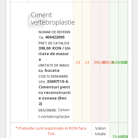
Ciment
vertebroplastie
NUMAR DE REFERIN
406422000
TA:
PRET DE CATALOG:
390,00 RON / Un
itate de masur
a
24
24
390,00
390,00
9.360,00
9.360,00
UNITATE DE MASU
bucata
RA:
COD SI DENUMIRE
33697110-6
CPV:
Cimenturi pent
ru reconstructi
e osoasa (Rev.
2)
Cimen
DESCRIERE:
t vertebroplastie
* Preturile sunt exprimate in RON fara
Valori
TVA
totale
19.440,00
19.440,0