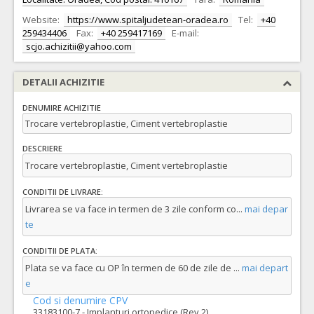
Website:
https://www.spitaljudetean-oradea.ro
Tel:
+40
259434406
Fax:
+40 259417169
E-mail:
scjo.achizitii@yahoo.com
DETALII ACHIZITIE
DENUMIRE ACHIZITIE
Trocare vertebroplastie, Ciment vertebroplastie
DESCRIERE
Trocare vertebroplastie, Ciment vertebroplastie
CONDITII DE LIVRARE:
Livrarea se va face in termen de 3 zile conform co
...
mai depar
te
CONDITII DE PLATA:
Plata se va face cu OP în termen de 60 de zile de
...
mai depart
e
Cod si denumire CPV
33183100-7 - Implanturi ortopedice (Rev.2)