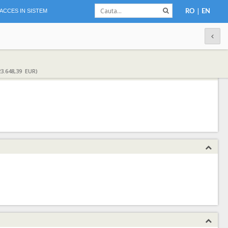
|
ACCES IN SISTEM
RO
EN
3.648,39 EUR)