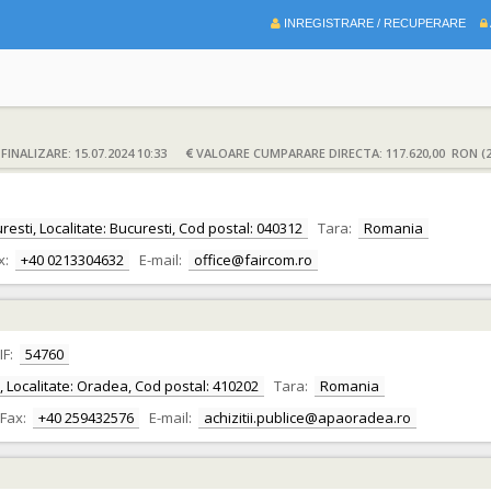
INREGISTRARE / RECUPERARE
INALIZARE: 15.07.2024 10:33
VALOARE CUMPARARE DIRECTA: 117.620,00 RON (2
uresti, Localitate: Bucuresti, Cod postal: 040312
Tara:
Romania
x:
+40 0213304632
E-mail:
office@faircom.ro
IF:
54760
or, Localitate: Oradea, Cod postal: 410202
Tara:
Romania
Fax:
+40 259432576
E-mail:
achizitii.publice@apaoradea.ro