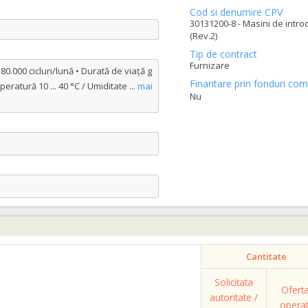
Cod si denumire CPV
30131200-8 - Masini de introd
(Rev.2)
Tip de contract
Furnizare
80.000 cicluri/lună • Durată de viață g
Finantare prin fonduri com
peratură 10 ... 40 °C / Umiditate
...
mai
Nu
Cantitate
Solicitata
Ofert
autoritate /
opera