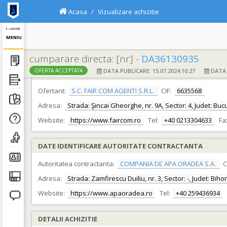
Acasa
Vizualizare achizitie
E - LICITATIE
MENIU
cumparare directa: [nr] -
DA36130935
DATA PUBLICARE: 15.07.2024 10:27
DATA F
OFERTA ACCEPTATA
DATE IDENTIFICARE OFERTANT
Ofertant:
S.C. FAIR COM AGENTI S.R.L.
CIF:
6635568
Adresa:
Strada: Şincai Gheorghe, nr. 9A, Sector: 4, Judet: Buc
Website:
https://www.faircom.ro
Tel:
+40 0213304633
Fa
DATE IDENTIFICARE AUTORITATE CONTRACTANTA
Autoritatea contractanta:
COMPANIA DE APA ORADEA S.A.
C
Adresa:
Strada: Zamfirescu Duiliu, nr. 3, Sector: -, Judet: Bih
Website:
https://www.apaoradea.ro
Tel:
+40 259436934
DETALII ACHIZITIE