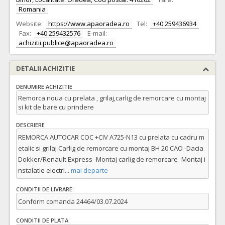
Romania
Website:
https://www.apaoradea.ro
Tel:
+40 259436934
Fax:
+40 259432576
E-mail:
achizitii.publice@apaoradea.ro
DETALII ACHIZITIE
DENUMIRE ACHIZITIE
Remorca noua cu prelata , grilaj,carlig de remorcare cu montaj
si kit de bare cu prindere
DESCRIERE
REMORCA AUTOCAR COC +CIV A725-N13 cu prelata cu cadru m
etalic si grilaj Carlig de remorcare cu montaj BH 20 CAO -Dacia
Dokker/Renault Express -Montaj carlig de remorcare -Montaj i
nstalatie electri
...
mai departe
CONDITII DE LIVRARE:
Conform comanda 24464/03.07.2024
CONDITII DE PLATA: