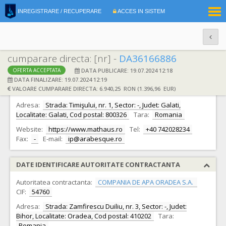
|
INREGISTRARE / RECUPERARE
ACCES IN SISTEM
RO
EN
cumparare directa: [nr] -
DA36166886
DATA PUBLICARE: 19.07.2024 12:18
OFERTA ACCEPTATA
DATE IDENTIFICARE OFERTANT
DATA FINALIZARE: 19.07.2024 12:19
VALOARE CUMPARARE DIRECTA: 6.940,25 RON (1.396,96 EUR)
Ofertant:
S.C. ARABESQUE S.R.L.
CIF:
5340801
Adresa:
Strada: Timişului, nr. 1, Sector: -, Judet: Galati,
Localitate: Galati, Cod postal: 800326
Tara:
Romania
Website:
https://www.mathaus.ro
Tel:
+40 742028234
Fax:
-
E-mail:
ip@arabesque.ro
DATE IDENTIFICARE AUTORITATE CONTRACTANTA
Autoritatea contractanta:
COMPANIA DE APA ORADEA S.A.
CIF:
54760
Adresa:
Strada: Zamfirescu Duiliu, nr. 3, Sector: -, Judet:
Bihor, Localitate: Oradea, Cod postal: 410202
Tara:
Romania