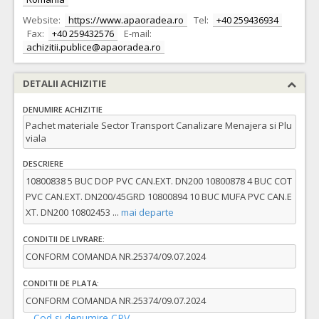
Website:
https://www.apaoradea.ro
Tel:
+40 259436934
Fax:
+40 259432576
E-mail:
achizitii.publice@apaoradea.ro
DETALII ACHIZITIE
DENUMIRE ACHIZITIE
Pachet materiale Sector Transport Canalizare Menajera si Plu
viala
DESCRIERE
10800838 5 BUC DOP PVC CAN.EXT. DN200 10800878 4 BUC COT
PVC CAN.EXT. DN200/45GRD 10800894 10 BUC MUFA PVC CAN.E
XT. DN200 10802453
...
mai departe
CONDITII DE LIVRARE:
CONFORM COMANDA NR.25374/09.07.2024
CONDITII DE PLATA:
CONFORM COMANDA NR.25374/09.07.2024
Cod si denumire CPV