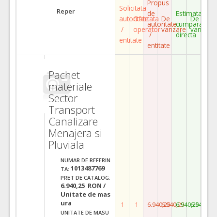
Propus
Solicitata
Reper
de
Estimata
autoritate
Ofertata
De
De
autoritate
cumparare
/
operator
vanzare
vanzare
/
directa
entitate
entitate
Pachet
materiale
Sector
Transport
Canalizare
Menajera si
Pluviala
NUMAR DE REFERIN
1013487769
TA:
PRET DE CATALOG:
6.940,25 RON /
Unitate de mas
ura
1
1
6.940,25
6.940,25
6.940,25
6.940,25
UNITATE DE MASU