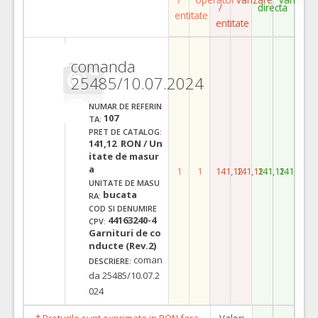
/
directa
entitate
entitate
comanda
25485/10.07.2024
NUMAR DE REFERIN
107
TA:
PRET DE CATALOG:
141,12 RON / Un
itate de masur
a
1
1
141,12
141,12
141,12
141,12
UNITATE DE MASU
bucata
RA:
COD SI DENUMIRE
44163240-4
CPV:
Garnituri de co
nducte (Rev.2)
coman
DESCRIERE:
da 25485/10.07.2
024
* Preturile sunt exprimate in RON fara
Valori