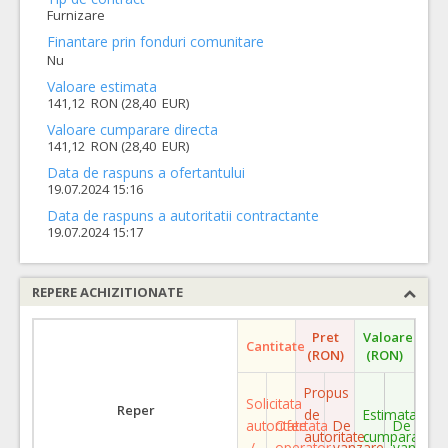
Furnizare
Finantare prin fonduri comunitare
Nu
Valoare estimata
141,12 RON (28,40 EUR)
Valoare cumparare directa
141,12 RON (28,40 EUR)
Data de raspuns a ofertantului
19.07.2024 15:16
Data de raspuns a autoritatii contractante
19.07.2024 15:17
REPERE ACHIZITIONATE
Pret
Valoare
Cantitate
(RON)
(RON)
Propus
Solicitata
Reper
de
Estimata
autoritate
Ofertata
De
De
autoritate
cumparare
/
operator
vanzare
vanzare