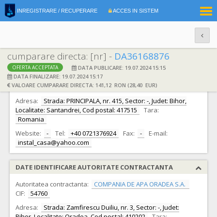
|
INREGISTRARE / RECUPERARE
ACCES IN SISTEM
RO
EN
cumparare directa: [nr] -
DA36168876
DATA PUBLICARE: 19.07.2024 15:15
OFERTA ACCEPTATA
DATE IDENTIFICARE OFERTANT
DATA FINALIZARE: 19.07.2024 15:17
VALOARE CUMPARARE DIRECTA: 141,12 RON (28,40 EUR)
Ofertant:
S.C. INSTAL CASA S.R.L.
CIF:
14666999
Adresa:
Strada: PRINCIPALA, nr. 415, Sector: -, Judet: Bihor,
Localitate: Santandrei, Cod postal: 417515
Tara:
Romania
Website:
-
Tel:
+40 0721376924
Fax:
-
E-mail:
instal_casa@yahoo.com
DATE IDENTIFICARE AUTORITATE CONTRACTANTA
Autoritatea contractanta:
COMPANIA DE APA ORADEA S.A.
CIF:
54760
Adresa:
Strada: Zamfirescu Duiliu, nr. 3, Sector: -, Judet:
Bihor, Localitate: Oradea, Cod postal: 410202
Tara: