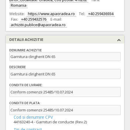
Romania
Website:
https://www.apaoradea.ro
Tel:
+40 259436934
Fax:
+40 259432576
E-mail:
achizitii.publice@apaoradea.ro
DETALII ACHIZITIE
DENUMIRE ACHIZITIE
Garnitura clingherit DN 65
DESCRIERE
Garnitura clingherit DN 65
CONDITII DE LIVRARE:
Conform comenzii 25485/10.07.2024
CONDITII DE PLATA:
Conform comenzii 25485/10.07.2024
Cod si denumire CPV
44163240-4 - Garnituri de conducte (Rev.2)
Tip de contract