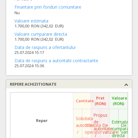
Finantare prin fonduri comunitare
Nu
Valoare estimata
1.700,00 RON (342,02 EUR)
Valoare cumparare directa
1.700,00 RON (342,02 EUR)
Data de raspuns a ofertantului
25.07.2024 15:17
Data de raspuns a autoritatii contractante
25.07.2024 15:36
REPERE ACHIZITIONATE
Pret
Valoare
Cantitate
(RON)
(RON)
Propus
Solicitata
Reper
de
Estimata
autoritate
Ofertata
De
De
autoritate
cumparare
/
operator
vanzare
vanzare
/
directa