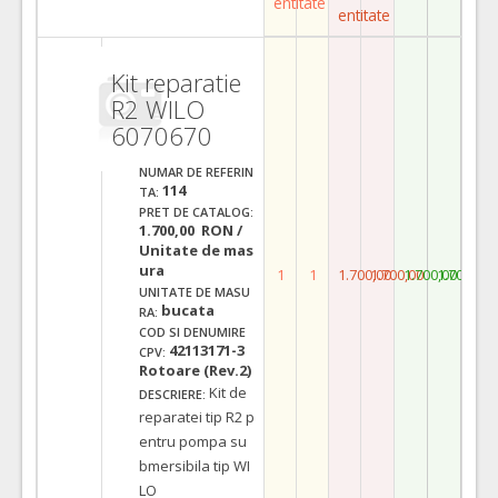
entitate
entitate
Kit reparatie
R2 WILO
6070670
NUMAR DE REFERIN
114
TA:
PRET DE CATALOG:
1.700,00 RON /
Unitate de mas
ura
1
1
1.700,00
1.700,00
1.700,00
1.700,00
UNITATE DE MASU
bucata
RA:
COD SI DENUMIRE
42113171-3
CPV:
Rotoare (Rev.2)
Kit de
DESCRIERE:
reparatei tip R2 p
entru pompa su
bmersibila tip WI
LO