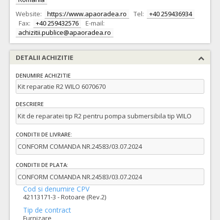
Website:
https://www.apaoradea.ro
Tel:
+40 259436934
Fax:
+40 259432576
E-mail:
achizitii.publice@apaoradea.ro
DETALII ACHIZITIE
DENUMIRE ACHIZITIE
Kit reparatie R2 WILO 6070670
DESCRIERE
Kit de reparatei tip R2 pentru pompa submersibila tip WILO
CONDITII DE LIVRARE:
CONFORM COMANDA NR.24583/03.07.2024
CONDITII DE PLATA:
CONFORM COMANDA NR.24583/03.07.2024
Cod si denumire CPV
42113171-3 - Rotoare (Rev.2)
Tip de contract
Furnizare