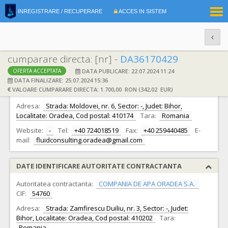
|
INREGISTRARE / RECUPERARE
ACCES IN SISTEM
RO
EN
cumparare directa: [nr] -
DA36170429
DATA PUBLICARE: 22.07.2024 11:24
OFERTA ACCEPTATA
DATE IDENTIFICARE OFERTANT
DATA FINALIZARE: 25.07.2024 15:36
VALOARE CUMPARARE DIRECTA: 1.700,00 RON (342,02 EUR)
Ofertant:
S.C. FLUID CONSULTING S.R.L.
CIF:
18870494
Adresa:
Strada: Moldovei, nr. 6, Sector: -, Judet: Bihor,
Localitate: Oradea, Cod postal: 410174
Tara:
Romania
Website:
-
Tel:
+40 724018519
Fax:
+40 259440485
E-
mail:
fluidconsulting.oradea@gmail.com
DATE IDENTIFICARE AUTORITATE CONTRACTANTA
Autoritatea contractanta:
COMPANIA DE APA ORADEA S.A.
CIF:
54760
Adresa:
Strada: Zamfirescu Duiliu, nr. 3, Sector: -, Judet:
Bihor, Localitate: Oradea, Cod postal: 410202
Tara:
Romania