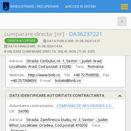
|
INREGISTRARE / RECUPERARE
ACCES IN SISTEM
RO
EN
cumparare directa: [nr] -
DA36237221
DATA PUBLICARE: 01.08.2024 14:37
OFERTA ACCEPTATA
DATE IDENTIFICARE OFERTANT
DATA FINALIZARE: 01.08.2024 14:54
VALOARE CUMPARARE DIRECTA: 356,45 RON (71,65 EUR)
Ofertant:
S.C. BN BUSINESS S.R.L.
CIF:
10933694
Adresa:
Strada: Cerbului, nr. 1, Sector: -, Judet: Arad,
Localitate: Arad, Cod postal: 310282
Tara:
Romania
Website:
http://www.bnb.ro
Tel:
+40 727500592
Fax:
+40 257368659
E-mail:
licitatii@bnb.ro
DATE IDENTIFICARE AUTORITATE CONTRACTANTA
Autoritatea contractanta:
COMPANIA DE APA ORADEA S.A.
CIF:
54760
Adresa:
Strada: Zamfirescu Duiliu, nr. 3, Sector: -, Judet:
Bihor, Localitate: Oradea, Cod postal: 410202
Tara:
Romania