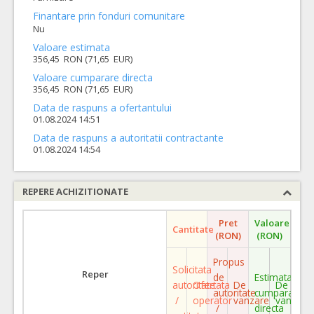
Finantare prin fonduri comunitare
Nu
Valoare estimata
356,45 RON (71,65 EUR)
Valoare cumparare directa
356,45 RON (71,65 EUR)
Data de raspuns a ofertantului
01.08.2024 14:51
Data de raspuns a autoritatii contractante
01.08.2024 14:54
REPERE ACHIZITIONATE
Pret
Valoare
Cantitate
(RON)
(RON)
Propus
Solicitata
Reper
de
Estimata
autoritate
Ofertata
De
De
autoritate
cumparare
/
operator
vanzare
vanzare
/
directa