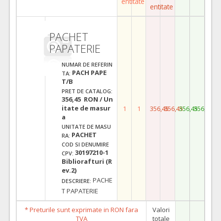
entitate
entitate
PACHET
PAPATERIE
NUMAR DE REFERIN
PACH PAPE
TA:
T/B
PRET DE CATALOG:
356,45 RON / Un
itate de masur
1
1
356,45
356,45
356,45
356,45
a
UNITATE DE MASU
PACHET
RA:
COD SI DENUMIRE
30197210-1
CPV:
Bibliorafturi (R
ev.2)
PACHE
DESCRIERE:
T PAPATERIE
* Preturile sunt exprimate in RON fara
Valori
TVA
totale